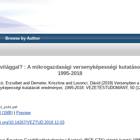
Browse by Author
világgal? : A mikrogazdasági versenyképességi kutatás
1995-2018
ó, Erzsébet
and
Demeter, Krisztina
and
Losonci, Dávid
(2019)
Versenyben a 
yképességi kutatások eredményei, 1995-2018.
VEZETÉSTUDOMÁNY, 50 (12).
2_p161.pdf
d (1MB)
|
Preview
doi.org/10.14267/VEZTUD.2019.12.03