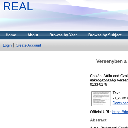
REAL
Home
About
Browse by Year
Browse by Subject
Login
Create Account
Versenyben a 
Chikán, Attila
and
Czak
mikrogazdasági versen
0133-0179
Text
VT_2019n1
Downloa
Official URL:
https://
Abstract