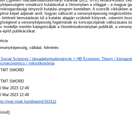
nus Egyetem Gazdálkodástudományi Karának (BCE GTK) oktatói-kutatói 1995 
yképességére vonatkozó kutatásokat a Versenyben a világgal – a magyar g
ikrogazdasági tényezői kutatási program keretében. A szerzők cikkükben ar
pítve képet adjanak arról, hogyan változott a versenyképesség megközelítés
történeti bemutatásán túl a kutatás alapján született könyvek, valamint össz
ítségével a versenyképesség fogalmának és koncepciójának változásaira ö
ánc modellje mentén kategorizálják a Vezetéstudományban publikált, a verse
a építő publikációkat.
rticle
ersenyképesség, vállalat, felmérés
 Social Sciences / társadalomtudományok > HB Economic Theory / közgaz
icroeconomics / mikroökonómia
TMT SWORD
TMT SWORD
0 Mar 2023 12:49
0 Mar 2023 12:49
ttp://real.mtak.hu/id/eprint/163112
ired)