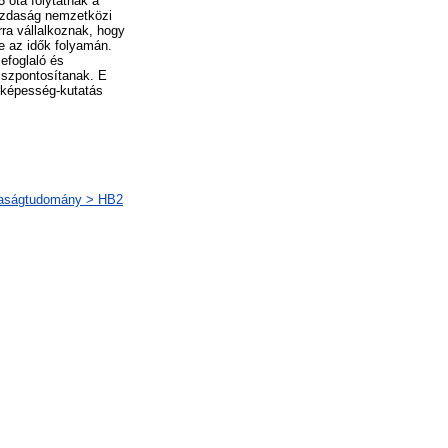
óta folytatnak a
azdaság nemzetközi
ra vállalkoznak, hogy
e az idők folyamán.
efoglaló és
sszpontosítanak. E
nyképesség-kutatás
daságtudomány > HB2