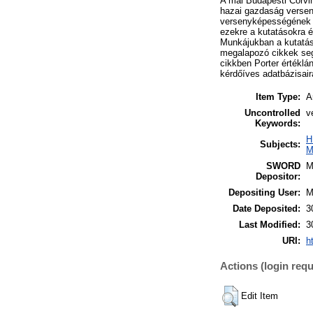
A mai Budapesti Corvi
hazai gazdaság versen
versenyképességének m
ezekre a kutatásokra é
Munkájukban a kutatás 
megalapozó cikkek seg
cikkben Porter értékl
kérdőíves adatbázisair
Item Type:
A
Uncontrolled
v
Keywords:
H
Subjects:
M
SWORD
M
Depositor:
Depositing User:
M
Date Deposited:
3
Last Modified:
3
URI:
h
Actions (login requ
Edit Item