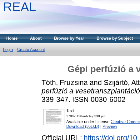
REAL
Home
About
Browse by Year
Browse by Subject
Login
Create Account
Gépi perfúzió a 
Tóth, Fruzsina
and
Szijártó, Att
perfúzió a vesetranszplantáci
339-347. ISSN 0030-6002
Text
1788-6120-article-p339.pdf
Available under License
Creative Common
Download (361kB)
|
Preview
Official URL:
https://doi.org/