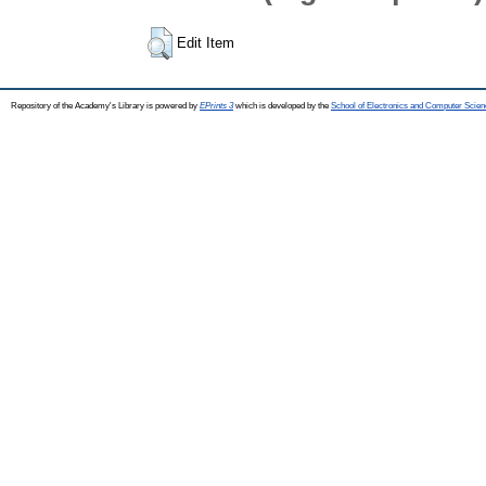
Edit Item
Repository of the Academy's Library is powered by
EPrints 3
which is developed by the
School of Electronics and Computer Scien