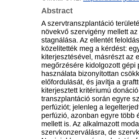
Abstract
A szervtranszplantáció terület
növekvő szervigény mellett a
stagnálása. Az ellentét feloldás
közelítették meg a kérdést: eg
kiterjesztésével, másrészt az 
megőrzésére kidolgozott gépi
használata bizonyítottan csök
előfordulását, és javítja a gra
kiterjesztett kritériumú donáció
transzplantáció során egyre s
perfúziót; jelenleg a legelterj
perfúzió, azonban egyre több 
mellett is. Az alkalmazott mod
szervkonzerválásra, de szervk