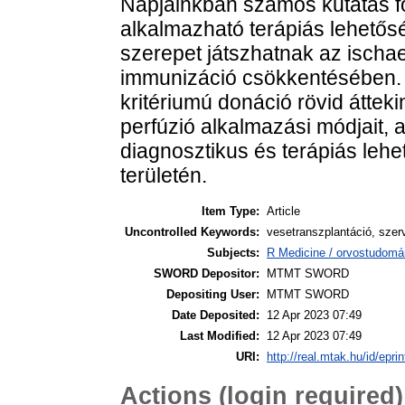
Napjainkban számos kutatás fo
alkalmazható terápiás lehetős
szerepet játszhatnak az ischa
immunizáció csökkentésében. 
kritériumú donáció rövid áttek
perfúzió alkalmazási módjait, 
diagnosztikus és terápiás lehe
területén.
Item Type:
Article
Uncontrolled Keywords:
vesetranszplantáció, szer
Subjects:
R Medicine / orvostudomá
SWORD Depositor:
MTMT SWORD
Depositing User:
MTMT SWORD
Date Deposited:
12 Apr 2023 07:49
Last Modified:
12 Apr 2023 07:49
URI:
http://real.mtak.hu/id/epri
Actions (login required)