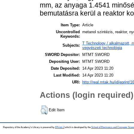
mm, az anyaga 1.4541 minőség
bemutatásra kerül a reaktor ko
Item Type:
Article
Uncontrolled
metanol szintézis, reaktor, 
Keywords:
T Technology / alkalmazott, 
Subjects:
vegyészeti technológia
SWORD Depositor:
MTMT SWORD
Depositing User:
MTMT SWORD
Date Deposited:
14 Apr 2023 11:20
Last Modified:
14 Apr 2023 11:20
URI:
http://real.mtak.hu/id/eprint/
Actions (login required)
Edit Item
Repository of the Academy's Library is powered by
EPrints 3
which is developed by the
School of Electronics and Computer Scien