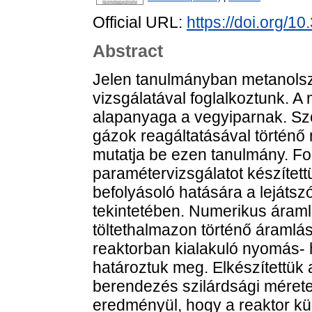
Official URL:
https://doi.org/10
Abstract
Jelen tanulmányban metanolsz
vizsgálatával foglalkoztunk. A
alapanyaga a vegyiparnak. Sz
gázok reagáltatásával történő 
mutatja be ezen tanulmány. Fo
paramétervizsgálatot készítet
befolyásoló hatására a lejáts
tekintetében. Numerikus áramlá
töltethalmazon történő áramlás
reaktorban kialakuló nyomás-
határoztuk meg. Elkészítettük
berendezés szilárdsági mérete
eredményül, hogy a reaktor kü