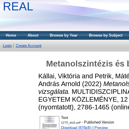
REAL
Home
About
Browse by Year
Browse by Subject
Login
Create Account
Metanolszintézis és 
Kállai, Viktória
and
Petrik, Mát
András Arnold
(2022)
Metanols
vizsgálata.
MULTIDISZCIPLIN
EGYETEM KÖZLEMÉNYE, 12 (1)
(nyomtatott), 2786-1465 (onlin
Text
- Published Version
1275_doi2.pdf
Download (876kB)
|
Preview