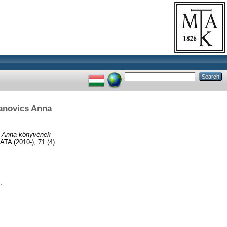
banovics Anna
s Anna könyvének
(2010-), 71 (4).
.