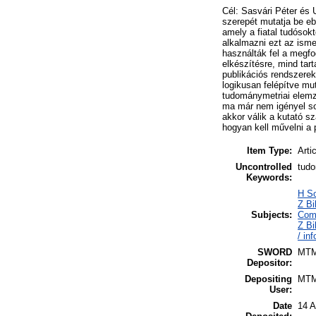
Cél: Sasvári Péter és 
szerepét mutatja be e
amely a fiatal tudósokt
alkalmazni ezt az ism
használták fel a megf
elkészítésre, mind tart
publikációs rendszere
logikusan felépítve mut
tudománymetriai elemzé
ma már nem igényel so
akkor válik a kutató 
hogyan kell művelni a p
Item Type:
Arti
Uncontrolled
tudo
Keywords:
H So
Z Bi
Subjects:
Comm
Z Bi
/ in
SWORD
MT
Depositor:
Depositing
MT
User:
Date
14 A