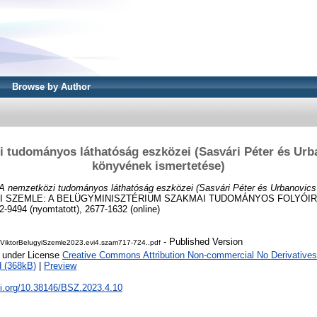
Browse by Author
 tudományos láthatóság eszközei (Sasvári Péter és Ur
könyvének ismertetése)
A nemzetközi tudományos láthatóság eszközei (Sasvári Péter és Urbanovic
 SZEMLE: A BELÜGYMINISZTÉRIUM SZAKMAI TUDOMÁNYOS FOLYÓIRATA 
-9494 (nyomtatott), 2677-1632 (online)
- Published Version
iktorBelugyiSzemle2023.evi4.szam717-724..pdf
e under License
Creative Commons Attribution Non-commercial No Derivatives
 (368kB)
|
Preview
oi.org/10.38146/BSZ.2023.4.10