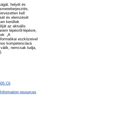
ágát, helyét és
smeretterjesztés,
ervezetten kell
ését és elemzését
en kerültek
lját az aktuális
nem lépésről-lépésre,
kek: „A
formatikai eszközeivel
znos kompetenciává
válik, nemcsak tudja,
).
405.C6
Information resources