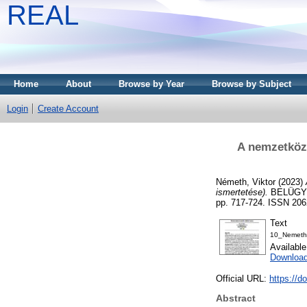
REAL
Home
About
Browse by Year
Browse by Subject
Login
Create Account
A nemzetközi
Németh, Viktor
(2023)
ismertetése).
BELÜGYI
pp. 717-724. ISSN 2062
Text
10_NemethV
Availabl
Download
Official URL:
https://d
Abstract