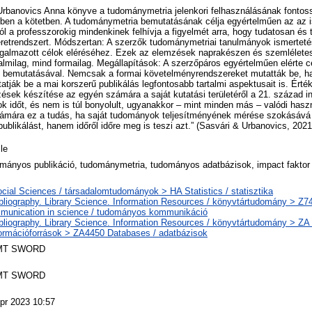
Urbanovics Anna könyve a tudománymetria jelenkori felhasználásának fontoss
bben a kötetben. A tudománymetria bemutatásának célja egyértelműen az az i
ól a professzorokig mindenkinek felhívja a figyelmét arra, hogy tudatosan és t
eretrendszert. Módszertan: A szerzők tudománymetriai tanulmányok ismertet
ogalmazott célok eléréséhez. Ezek az elemzések naprakészen és szemléletes
almilag, mind formailag. Megállapítások: A szerzőpáros egyértelműen elérte cé
k bemutatásával. Nemcsak a formai követelményrendszereket mutatták be, ha
atják be a mai korszerű publikálás legfontosabb tartalmi aspektusait is. Érté
sek készítése az egyén számára a saját kutatási területéről a 21. század in
k időt, és nem is túl bonyolult, ugyanakkor – mint minden más – valódi has
számára ez a tudás, ha saját tudományok teljesítményének mérése szokásává 
ublikálást, hanem időről időre meg is teszi azt.” (Sasvári & Urbanovics, 2021
cle
mányos publikáció, tudománymetria, tudományos adatbázisok, impact faktor
cial Sciences / társadalomtudományok > HA Statistics / statisztika
bliography. Library Science. Information Resources / könyvtártudomány > Z7
unication in science / tudományos kommunikáció
bliography. Library Science. Information Resources / könyvtártudomány > ZA 
formációforrások > ZA4450 Databases / adatbázisok
MT SWORD
MT SWORD
pr 2023 10:57