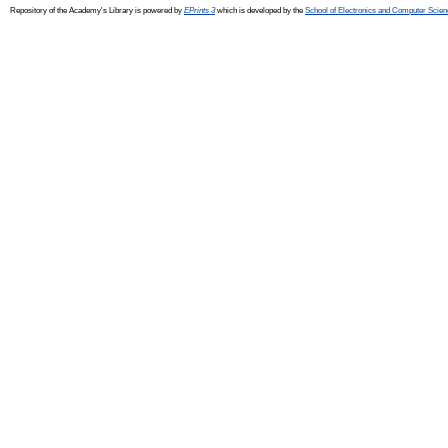
Repository of the Academy's Library is powered by
EPrints 3
which is developed by the
School of Electronics and Computer Scien