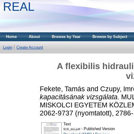
REAL
Home
About
Browse by Year
Browse by Subject
Login
Create Account
A flexibilis hidra
v
Fekete, Tamás
and
Czupy, Imr
kapacitásának vizsgálata.
MUL
MISKOLCI EGYETEM KÖZLEMÉN
2062-9737 (nyomtatott), 2786-
Text
- Published Version
918_doi.pdf