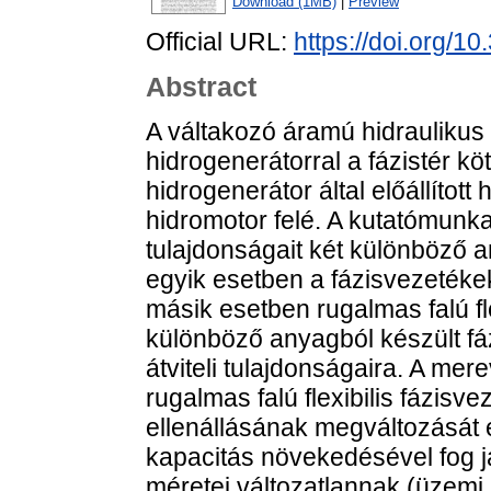
Download (1MB)
|
Preview
Official URL:
https://doi.org/10
Abstract
A váltakozó áramú hidraulikus
hidrogenerátorral a fázistér köt
hidrogenerátor által előállított
hidromotor felé. A kutatómunka 
tulajdonságait két különböző a
egyik esetben a fázisvezetéke
másik esetben rugalmas falú fle
különböző anyagból készült fá
átviteli tulajdonságaira. A mer
rugalmas falú flexibilis fázisv
ellenállásának megváltozását 
kapacitás növekedésével fog já
méretei változatlannak (üzemi