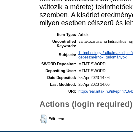
változik a mérete) tekinthetőe
szemben. A kísérlet eredménye
milyen esetben célszerű és leh
Item Type:
Article
Uncontrolled
váltakozó áramú hidraulikus hajt
Keywords:
T Technology / alkalmazott, m
Subjects:
gépészmérnöki tudományok
SWORD Depositor:
MTMT SWORD
Depositing User:
MTMT SWORD
Date Deposited:
25 Apr 2023 14:06
Last Modified:
25 Apr 2023 14:06
URI:
http://real.mtak.hu/id/eprint/16
Actions (login required)
Edit Item