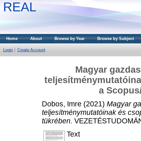
REAL
Home
About
Browse by Year
Browse by Subject
Login
Create Account
Magyar gazdas
teljesítménymutatóina
a Scopus/
Dobos, Imre
(2021)
Magyar ga
teljesítménymutatóinak és cso
tükrében.
VEZETÉSTUDOMÁNY, 5
Text