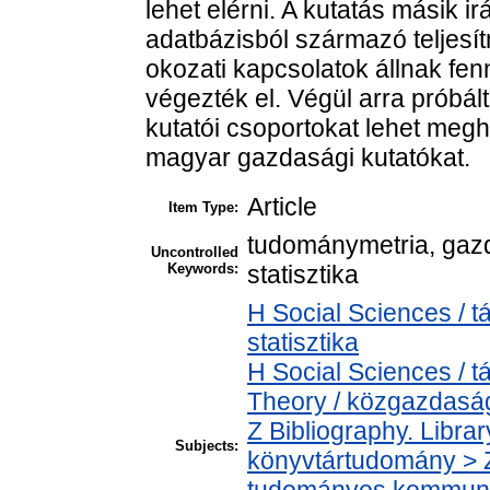
lehet elérni. A kutatás másik ira
adatbázisból származó teljesi
okozati kapcsolatok állnak fenn. 
végezték el. Végül arra próba
kutatói csoportokat lehet megh
magyar gazdasági kutatókat.
Article
Item Type:
tudománymetria, gaz
Uncontrolled
Keywords:
statisztika
H Social Sciences / t
statisztika
H Social Sciences /
Theory / közgazdas
Z Bibliography. Libra
Subjects:
könyvtártudomány > 
tudományos kommuni