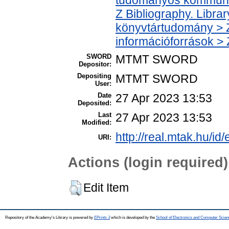
Z Bibliography. Libra
könyvtártudomány > Z
információforrások >
SWORD
MTMT SWORD
Depositor:
Depositing
MTMT SWORD
User:
Date
27 Apr 2023 13:53
Deposited:
Last
27 Apr 2023 13:53
Modified:
http://real.mtak.hu/id
URI:
Actions (login required)
Edit Item
Repository of the Academy's Library is powered by
EPrints 3
which is developed by the
School of Electronics and Computer Scien