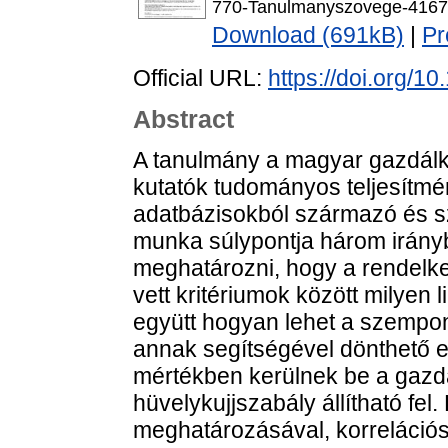
770-Tanulmanyszovege-4167
Download (691kB)
|
Pr
Official URL:
https://doi.org/
Abstract
A tanulmány a magyar gazdálk
kutatók tudományos teljesítme
adatbázisokból származó és 
munka súlypontja három irányba
meghatározni, hogy a rendelkezé
vett kritériumok között milyen 
együtt hogyan lehet a szempont
annak segítségével dönthető e
mértékben kerülnek be a gazda
hüvelykujjszabály állítható fel
meghatározásával, korrelácio