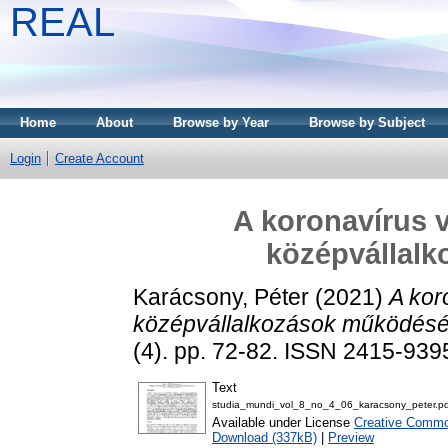
REAL
Home
About
Browse by Year
Browse by Subject
Login
Create Account
A koronavírus v
középvállal
Karácsony, Péter
(2021)
A kor
középvállalkozások működésé
(4). pp. 72-82. ISSN 2415-939
Text
studia_mundi_vol_8_no_4_06_karacsony_peter.pd
Available under License
Creative Common
Download (337kB)
|
Preview