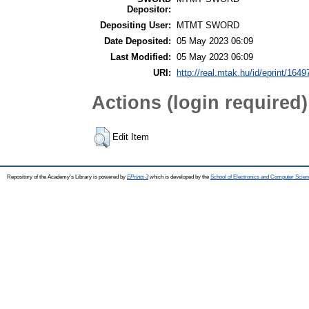
Depositor:
Depositing User:
MTMT SWORD
Date Deposited:
05 May 2023 06:09
Last Modified:
05 May 2023 06:09
URI:
http://real.mtak.hu/id/eprint/1649
Actions (login required)
Edit Item
Repository of the Academy's Library is powered by
EPrints 3
which is developed by the
School of Electronics and Computer Scien