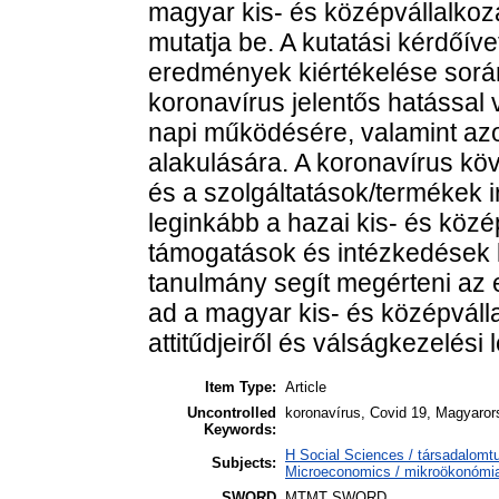
magyar kis- és középvállalkoz
mutatja be. A kutatási kérdőíve
eredmények kiértékelése során
koronavírus jelentős hatással 
napi működésére, valamint azok
alakulására. A koronavírus k
és a szolgáltatások/termékek 
leginkább a hazai kis- és közé
támogatások és intézkedések 
tanulmány segít megérteni az e
ad a magyar kis- és középváll
attitűdjeiről és válságkezelési l
Item Type:
Article
Uncontrolled
koronavírus, Covid 19, Magyaror
Keywords:
H Social Sciences / társadalo
Subjects:
Microeconomics / mikroökonómi
SWORD
MTMT SWORD