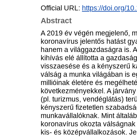
Official URL:
https://doi.org/1
Abstract
A 2019 év végén megjelenő, 
koronavírus jelentős hatást 
hanem a világgazdaságra is. A
kihívás elé állította a gazdaság
visszaesése és a kényszerű k
válság a munka világában is eg
millióinak életére és megélhet
következményekkel. A járvány á
(pl. turizmus, vendéglátás) te
kényszerű fizetetlen szabadsá
munkavállalóknak. Mint általá
koronavírus okozta válságnak 
kis- és középvállalkozások. J