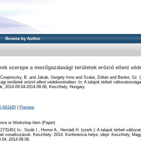
Browse by Author
ok szerepe a mezőgazdasági területek erózió elleni vé
d
Csepinszky, B.
and
Jakab, Gergely Imre
and
Szalai, Zoltán
and
Benke, Sz.
(
gi területek erózió elleni védekezésében.
In: A talajok térbeli változatossága
k, 2014.09.04-2014.09.06, Keszthely, Hungary.
 (661kB)
|
Preview
nce or Workshop Item (Paper)
731451 In.: Sisák I., Homor A., Hernádi H. (szerk.): A talajok térbeli változa
ati vonatkozások. Keszthely: 2014. Konferencia helye, ideje: Keszthely, Mag
.04.-2014.09.06.