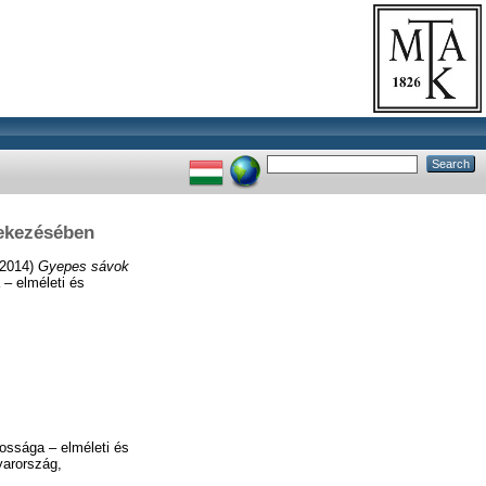
dekezésében
2014)
Gyepes sávok
 – elméleti és
tossága – elméleti és
yarország,