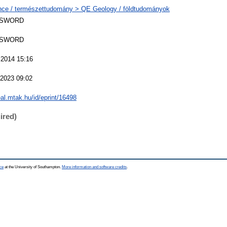
nce / természettudomány > QE Geology / földtudományok
 SWORD
 SWORD
 2014 15:16
 2023 09:02
real.mtak.hu/id/eprint/16498
ired)
ce
at the University of Southampton.
More information and software credits
.