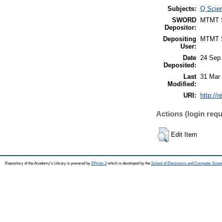
Subjects:
Q Scie
SWORD
MTMT
Depositor:
Depositing
MTMT
User:
Date
24 Sep
Deposited:
Last
31 Mar
Modified:
URI:
http://
Actions (login requ
Edit Item
Repository of the Academy's Library is powered by
EPrints 3
which is developed by the
School of Electronics and Computer Scien