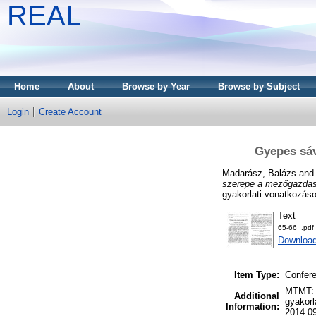
REAL
Home
About
Browse by Year
Browse by Subject
Login
Create Account
Gyepes sáv
Madarász, Balázs
an
szerepe a mezőgazdasá
gyakorlati vonatkozáso
Text
65-66_.pdf
Download
Item Type:
Confere
MTMT: 2
Additional
gyakorl
Information:
2014.09