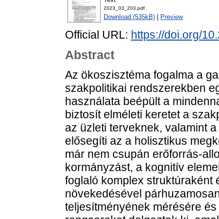
2023_03_203.pdf
Download (535kB)
|
Preview
Official URL:
https://doi.org/1
Abstract
Az ökoszisztéma fogalma a ga
szakpolitikai rendszerekben e
használata beépült a mindenna
biztosít elméleti keretet a sz
az üzleti terveknek, valamint
elősegíti az a holisztikus meg
már nem csupán erőforrás-all
kormányzást, a kognitív eleme
foglaló komplex struktúraként
növekedésével párhuzamosan
teljesítményének mérésére és