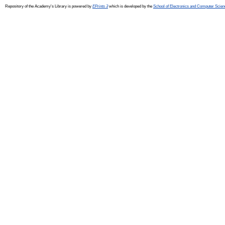
Repository of the Academy's Library is powered by
EPrints 3
which is developed by the
School of Electronics and Computer Scien