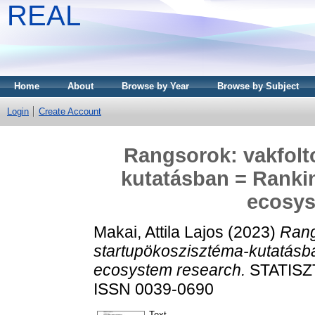
REAL
Home
About
Browse by Year
Browse by Subject
Login
Create Account
Rangsorok: vakfolt
kutatásban = Rankin
ecosys
Makai, Attila Lajos
(2023)
Rang
startupökoszisztéma-kutatásba
ecosystem research.
STATISZT
ISSN 0039-0690
Text