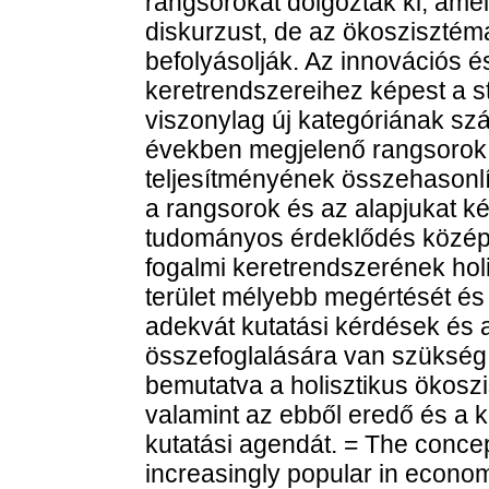
rangsorokat dolgoztak ki, am
diskurzust, de az ökoszisztéma
befolyásolják. Az innovációs é
keretrendszereihez képest a 
viszonylag új kategóriának sz
években megjelenő rangsorok,
teljesítményének összehasonlít
a rangsorok és az alapjukat k
tudományos érdeklődés közép
fogalmi keretrendszerének hol
terület mélyebb megértését és
adekvát kutatási kérdések és a 
összefoglalására van szükség. 
bemutatva a holisztikus ökosz
valamint az ebből eredő és a 
kutatási agendát. = The conce
increasingly popular in economi