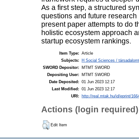
As a first step, a structured s
questions and future research
present paper attempts to do thi
holistic ecosystem approach 
startup ecosystem rankings.
Item Type:
Article
Subjects:
H Social Sciences / társadalom
SWORD Depositor:
MTMT SWORD
Depositing User:
MTMT SWORD
Date Deposited:
01 Jun 2023 12:17
Last Modified:
01 Jun 2023 12:17
URI:
http://real.mtak.hu/id/eprint/16
Actions (login required)
Edit Item