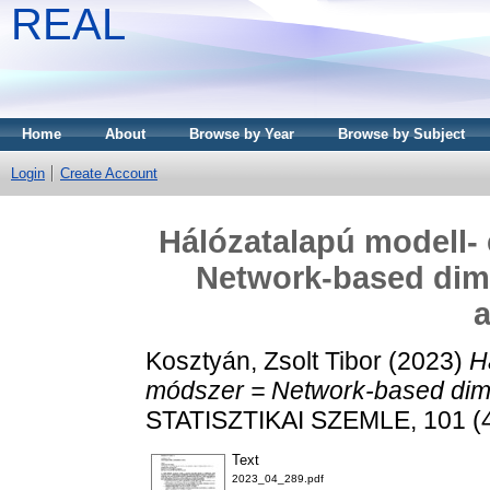
REAL
Home
About
Browse by Year
Browse by Subject
Login
Create Account
Hálózatalapú modell-
Network-based dime
a
Kosztyán, Zsolt Tibor
(2023)
H
módszer = Network-based dimen
STATISZTIKAI SZEMLE, 101 (4
Text
2023_04_289.pdf