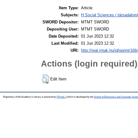
Item Type:
Article
Subjects:
H Social Sciences / társadalom
SWORD Depositor:
MTMT SWORD
Depositing User:
MTMT SWORD
Date Deposited:
01 Jun 2023 12:32
Last Modified:
01 Jun 2023 12:32
URI:
http://real.mtak.hu/id/eprint/16
Actions (login required)
Edit Item
Repository of the Academy's Library is powered by
EPrints 3
which is developed by the
School of Electronics and Computer Scien