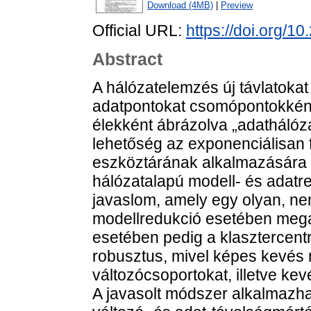
Download (4MB)
|
Preview
Official URL:
https://doi.org/1
Abstract
A hálózatelemzés új távlatokat
adatpontokat csomópontokként
élekként ábrázolva „adathálóza
lehetőség az exponenciálisan 
eszköztárának alkalmazására 
hálózatalapú modell- és adatr
javaslom, amely egy olyan, ne
modellredukció esetében megad
esetében pedig a klasztercent
robusztus, mivel képes kevés 
változócsoportokat, illetve ke
A javasolt módszer alkalmazh