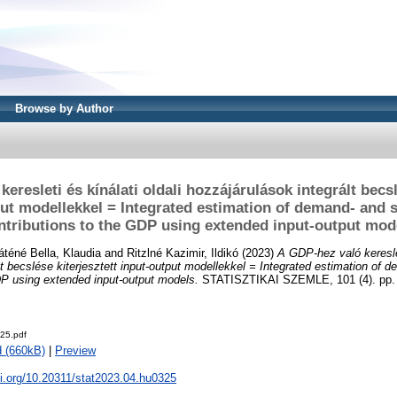
Browse by Author
eresleti és kínálati oldali hozzájárulások integrált becsl
ut modellekkel = Integrated estimation of demand- and 
ntributions to the GDP using extended input-output mod
téné Bella, Klaudia
and
Ritzlné Kazimir, Ildikó
(2023)
A GDP-hez való kereslet
lt becslése kiterjesztett input-output modellekkel = Integrated estimation of 
DP using extended input-output models.
STATISZTIKAI SZEMLE, 101 (4). pp. 
25.pdf
 (660kB)
|
Preview
oi.org/10.20311/stat2023.04.hu0325