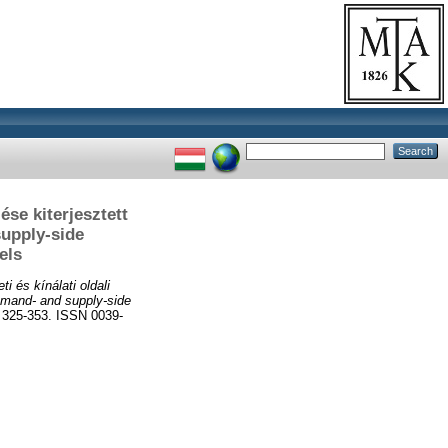
ése kiterjesztett
supply-side
els
i és kínálati oldali
demand- and supply-side
325-353. ISSN 0039-