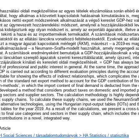
használási oldali megközelítése az egyes tételek elszámolása során eltérő ér
záltal, hogy alkalmas a közvetett kapcsolatok hatásainak kimutatására is, me
okásos nettó export módszerének alkalmazását a végső kereslet GDP-hez va
nt az úgynevezett hozzárendelési módszert, amelynél a hozzájárulásokból le
bá kidolgoztunk egy olyan módszert is, amely az exportáló ágazatok, illetve a
tekinti a hazai és az importtermékek termékadóit. A számítások módszerta
datoktól és az ellátási láncokra vonatkozó feltételezésektől. Ezeknek az ellát
zt a magyar ágazati kapcsolatok mérlegét (ÁKM), másrészt – a 2019-es magya
 alkalmazásával – a Neumann–Sraffa-modellt használtuk, amely megengedi az
ákat. A számítások eredményeként bemutatjuk a GDP-hozzájárulásoknak a vég
ási láncukban szereplő ágazatok szerinti kereszttáblázatát, amely újszerű, int
ájárulások kínálati és keresleti oldali megközelítését. = GDP has always bee
 of professional and public interest in general. At the same time, the approac
 is carried out according to different evaluation principles during the account
uitable for showing the effects of indirect relationships, which complicates the
on of the standard net export method to account for the GDP contribution of fi
ion-methods’, in which the import content of final demand is deducted from the 
developed a method that considers product taxes on domestic and imported 
ng sectors and supplier sectors. The calculation methodology is highly depend
 supply chains. To calculate these supply chains, we used the NeumannSraff
 alternative technologies, using the Hungarian input-output tables (IOTs) and
tables for the year 2019. As a result of the calculations, we present a cross-
 to final use categories and sectors in their supply chain, which includes th
ontributions in a novel, integrated way.
Article
H Social Sciences / társadalomtudományok > HA Statistics / statisztika