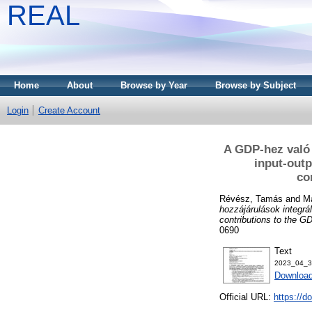
REAL
Home
About
Browse by Year
Browse by Subject
Login
Create Account
A GDP-hez való k
input-outp
co
Révész, Tamás
and
Má
hozzájárulások integrá
contributions to the G
0690
Text
2023_04_3
Download
Official URL:
https://d