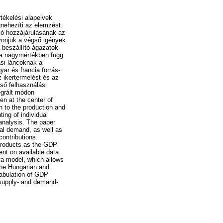
tékelési alapelvek
gnehezíti az elemzést.
ló hozzájárulásának az
vonjuk a végső igények
 beszállító ágazatok
na nagymértékben függ
ási láncoknak a
r és francia forrás-
 ikertermelést és az
ső felhasználási
egrált módon
n at the center of
h to the production and
ing of individual
 analysis. The paper
nal demand, as well as
contributions.
products as the GDP
ent on available data
a model, which allows
 the Hungarian and
tabulation of GDP
e supply- and demand-