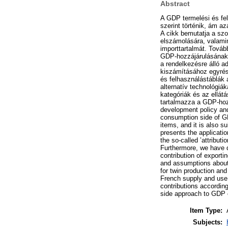
Abstract
A GDP termelési és fel
szerint történik, ám a
A cikk bemutatja a sz
elszámolására, valami
importtartalmát. Továb
GDP-hozzájárulásának 
a rendelkezésre álló a
kiszámításához egyrés
és felhasználástáblák
alternatív technológi
kategóriák és az ellát
tartalmazza a GDP-hozz
development policy and
consumption side of GDP
items, and it is also s
presents the applicati
the so-called ’attribut
Furthermore, we have 
contribution of exporti
and assumptions about
for twin production and
French supply and use 
contributions according
side approach to GDP c
Item Type:
Subjects: