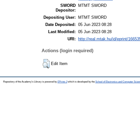
SWORD
MTMT SWORD
Depositor:
Depositing User:
MTMT SWORD
Date Deposited:
05 Jun 2023 08:28
Last Modified:
05 Jun 2023 08:28
URI:
http://real.mtak.hu/id/eprint/16653
Actions (login required)
Edit Item
Repository of the Academy's Library is powered by
EPrints 3
which is developed by the
School of Electronics and Computer Scien