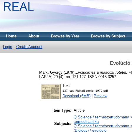
REAL
Home
About
Browse by Year
Browse by Subject
Login
Create Account
Evolúció 
Marx, György
(1979)
Evolúció és a második főtétel.
FI
LAPJA, 29 (4). pp. 121-127. ISSN 0015-3257
Text
137_cut_FizikaiSzemle_1979.pdf
Download (6MB)
|
Preview
Item Type:
Article
Q Science / természettudomány >
termodinamika
Subjects:
Q Science / természettudomány > 
(Biology) / evolúció