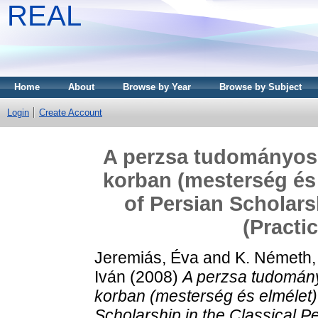
REAL
Home
About
Browse by Year
Browse by Subject
Login
Create Account
A perzsa tudományoss
korban (mesterség és
of Persian Scholars
(Practi
Jeremiás, Éva
and
K. Németh,
Iván
(2008)
A perzsa tudomány
korban (mesterség és elmélet)
Scholarship in the Classical P