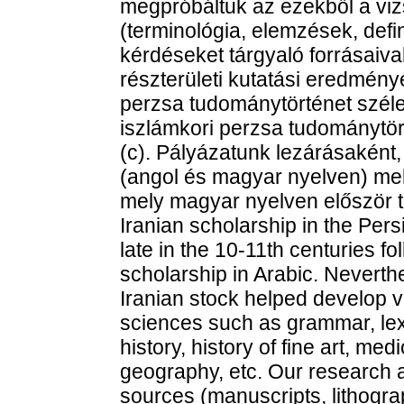
megpróbáltuk az ezekből a viz
(terminológia, elemzések, defin
kérdéseket tárgyaló forrásaiva
részterületi kutatási eredmény
perzsa tudománytörténet széles
iszlámkori perzsa tudománytört
(c). Pályázatunk lezárásakén
(angol és magyar nyelven) mell
mely magyar nyelven először t
Iranian scholarship in the Pe
late in the 10-11th centuries f
scholarship in Arabic. Neverthe
Iranian stock helped develop 
sciences such as grammar, lexi
history, history of fine art, me
geography, etc. Our research ai
sources (manuscripts, lithogra