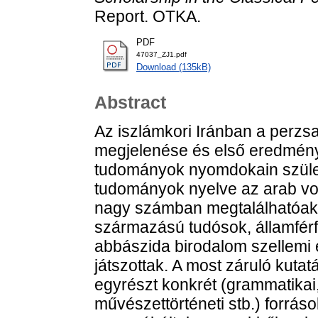
Report. OTKA.
PDF
47037_ZJ1.pdf
Download (135kB)
Abstract
Az iszlámkori Iránban a perz
megjelenése és első eredmény
tudományok nyomdokain szüle
tudományok nyelve az arab vol
nagy számban megtalálhatóak 
származású tudósok, államférfia
abbászida birodalom szellemi
játszottak. A most záruló kutat
egyrészt konkrét (grammatikai, 
művészettörténeti stb.) forráso