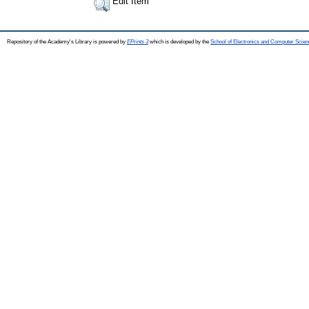
Edit Item
Repository of the Academy's Library is powered by
EPrints 3
which is developed by the
School of Electronics and Computer Scien