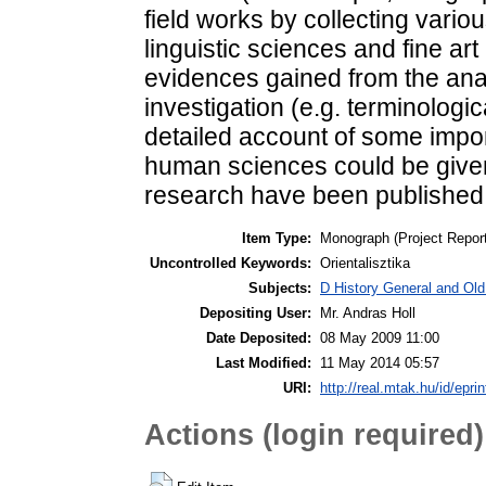
field works by collecting vario
linguistic sciences and fine art 
evidences gained from the ana
investigation (e.g. terminologica
detailed account of some impor
human sciences could be given 
research have been published 
Item Type:
Monograph (Project Report
Uncontrolled Keywords:
Orientalisztika
Subjects:
D History General and Old 
Depositing User:
Mr. Andras Holl
Date Deposited:
08 May 2009 11:00
Last Modified:
11 May 2014 05:57
URI:
http://real.mtak.hu/id/epri
Actions (login required)