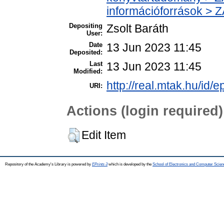
információforrások > 
Depositing
Zsolt Baráth
User:
Date
13 Jun 2023 11:45
Deposited:
Last
13 Jun 2023 11:45
Modified:
http://real.mtak.hu/id/
URI:
Actions (login required)
Edit Item
Repository of the Academy's Library is powered by
EPrints 3
which is developed by the
School of Electronics and Computer Scien