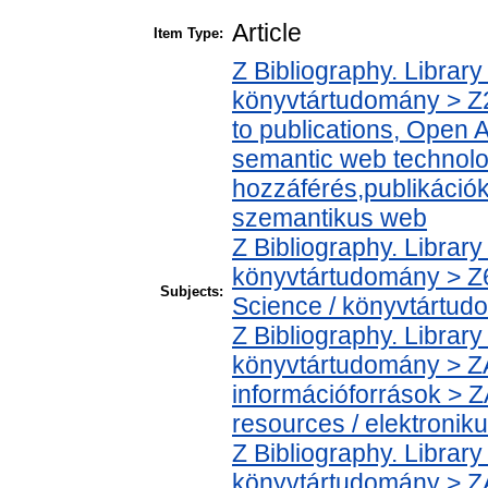
Article
Item Type:
Z Bibliography. Librar
könyvtártudomány > 
to publications, Open 
semantic web technolog
hozzáférés,publikációk
szemantikus web
Z Bibliography. Librar
könyvtártudomány > Z6
Subjects:
Science / könyvtártud
Z Bibliography. Librar
könyvtártudomány > ZA
információforrások > Z
resources / elektronik
Z Bibliography. Librar
könyvtártudomány > ZA