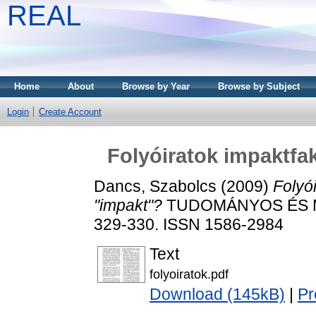
REAL
Home
About
Browse by Year
Browse by Subject
Login
Create Account
Folyóiratok impaktfa
Dancs, Szabolcs
(2009)
Folyó
"impakt"?
TUDOMÁNYOS ÉS MŰ
329-330. ISSN 1586-2984
Text
folyoiratok.pdf
Download (145kB)
|
Pr