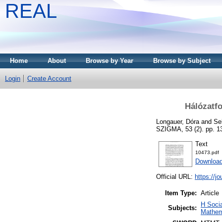
REAL
Home
About
Browse by Year
Browse by Subject
Login
Create Account
Hálózatf
Longauer, Dóra
and
Se
SZIGMA, 53 (2). pp. 1
Text
10473.pdf
Download
Official URL:
https://jo
Item Type:
Article
H Soci
Subjects:
Mathem