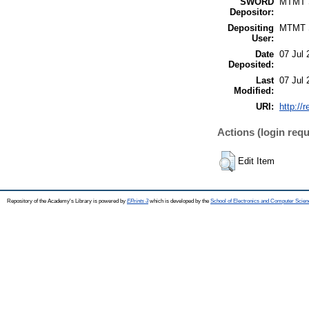
SWORD
MTMT
Depositor:
Depositing
MTMT
User:
Date
07 Jul 
Deposited:
Last
07 Jul 
Modified:
URI:
http://
Actions (login requ
Edit Item
Repository of the Academy's Library is powered by
EPrints 3
which is developed by the
School of Electronics and Computer Scien