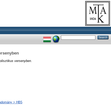
ersenyben
lisztikus versenyben.
tudomány > HB5