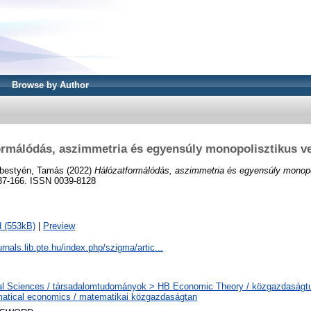
Browse by Author
ormálódás, aszimmetria és egyensúly monopolisztikus v
bestyén, Tamás
(2022)
Hálózatformálódás, aszimmetria és egyensúly monopo
37-166. ISSN 0039-8128
 (553kB)
|
Preview
urnals.lib.pte.hu/index.php/szigma/artic...
al Sciences / társadalomtudományok > HB Economic Theory / közgazdaság
atical economics / matematikai közgazdaságtan