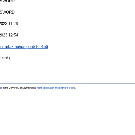
 SWORD
 SWORD
2023 11:26
2023 12:54
real.mtak.hu/id/eprint/169156
ired)
ce
at the University of Southampton.
More information and software credits
.