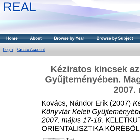
REAL
Home
About
Browse by Year
Browse by Subject
Login
Create Account
Kéziratos kincsek az
Gyűjteményében. Ma
2007. 
Kovács, Nándor Erik
(2007)
Ké
Könyvtár Keleti Gyűjteményé
2007. május 17-18.
KELETKUT
ORIENTALISZTIKA KÖRÉBŐL. 
Text