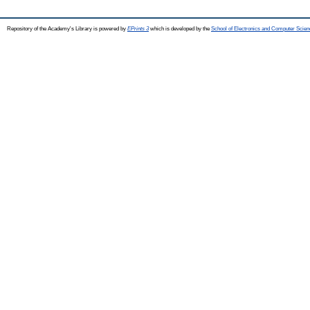
Repository of the Academy's Library is powered by
EPrints 3
which is developed by the
School of Electronics and Computer Scien