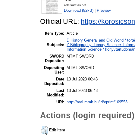
keletkutatas.pdf
Download (92kB)
|
Preview
Official URL:
https://korosicso
Item Type:
Article
D History General and Old World / tört
Subjects:
Z Bibliography. Library Science. Info
Information Science / könyvtártudomá
SWORD
MTMT SWORD
Depositor:
Depositing
MTMT SWORD
User:
Date
13 Jul 2023 06:43
Deposited:
Last
13 Jul 2023 06:43
Modified:
URI:
http://real.mtak.hu/id/eprint/169553
Actions (login required)
Edit Item