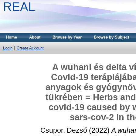
REAL
Home
About
Browse by Year
Browse by Subject
Login
Create Account
A wuhani és delta v
Covid-19 terápiájáb
anyagok és gyógynövé
tükrében = Herbs and
covid-19 caused by w
sars-cov-2 in the
Csupor, Dezső
(2022)
A wuhan