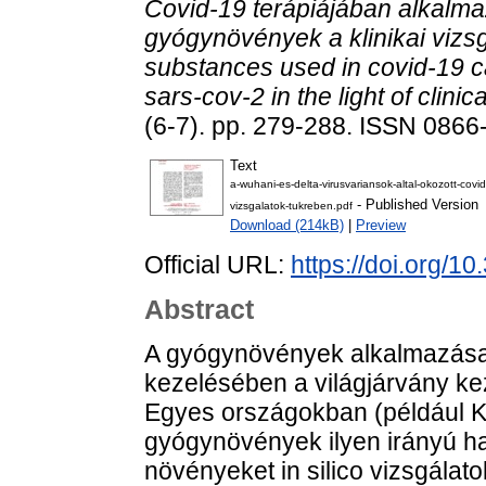
Covid-19 terápiájában alkalm
gyógynövények a klinikai vizs
substances used in covid-19 c
sars-cov-2 in the light of clinical
(6-7). pp. 279-288. ISSN 0866
Text
a-wuhani-es-delta-virusvariansok-altal-okozott-cov
- Published Version
vizsgalatok-tukreben.pdf
Download (214kB)
|
Preview
Official URL:
https://doi.org/1
Abstract
A gyógynövények alkalmazása
kezelésében a világjárvány k
Egyes országokban (például Kín
gyógynövények ilyen irányú ha
növényeket in silico vizsgálato