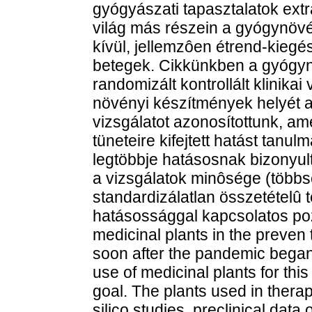
gyógyászati tapasztalatok extra
világ más részein a gyógynöv
kívül, jellemzôen étrend-kiegé
betegek. Cikkünkben a gyógy
randomizált kontrollált klinikai
növényi készítmények helyét 
vizsgálatot azonosítottunk, a
tüneteire kifejtett hatást tanu
legtöbbje hatásosnak bizonyul
a vizsgálatok minôsége (többsé
standardizálatlan összetételû 
hatásossággal kapcsolatos poz
medicinal plants in the preven 
soon after the pandemic began.
use of medicinal plants for thi
goal. The plants used in therap
silico studies, preclinical data 