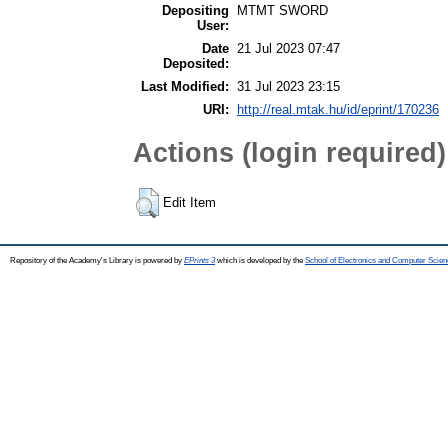
Depositing
MTMT SWORD
User:
Date
21 Jul 2023 07:47
Deposited:
Last Modified:
31 Jul 2023 23:15
URI:
http://real.mtak.hu/id/eprint/170236
Actions (login required)
Edit Item
Repository of the Academy's Library is powered by
EPrints 3
which is developed by the
School of Electronics and Computer Scien