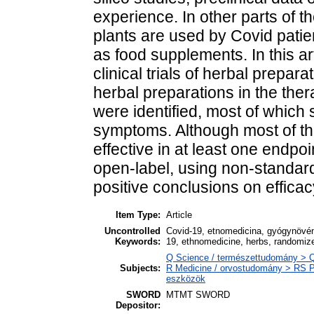
experience. In other parts of th
plants are used by Covid patien
as food supplements. In this a
clinical trials of herbal prepara
herbal preparations in the thera
were identified, most of which 
symptoms. Although most of th
effective in at least one endpoi
open-label, using non-standard
positive conclusions on efficac
Item Type:
Article
Uncontrolled
Covid-19, etnomedicina, gyógynövény
Keywords:
19, ethnomedicine, herbs, randomized 
Q Science / természettudomány > QR
Subjects:
R Medicine / orvostudomány > RS P
eszközök
SWORD
MTMT SWORD
Depositor: