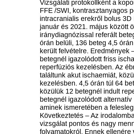
Vizsgálati protokollként a kop
FFE /SWI, kontrasztanyagos pe
intracranialis erekről bolus 
január és 2021. május között 
iránydiagnózissal referált bet
órán belüli, 136 beteg 4,5 órán
került felvételre. Eredmények 
betegnél igazolódott friss isch
reperfúziós kezelésben. Az éb
találtunk akut ischaemiát, köz
kezelésben. 4,5 órán túl 64 bet
közülük 12 betegnél indult re
betegnél igazolódott alternatív
aminek ismeretében a feleslege
Következtetés – Az irodalomba
vizsgálat pontos és nagy menny
folyamatokról. Ennek ellenére