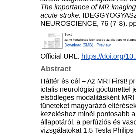
The importance of MR imaging
acute stroke.
IDEGGYOGYASZA
NEUROSCIENCE, 76 (7-8). pp
Text
az-mr-kepalkotas-jelentosege-az-akut-stroke-diagnos
Download (5MB)
|
Preview
Official URL:
https://doi.org/1
Abstract
Háttér és cél – Az MRI First! pr
ictalis neurológiai góctünettel
elsődleges modalitásként MRI-v
tüneteket magyarázó eltérések 
kezeléshez minél pontosabb 
állapotáról, a perfúziós és va
vizsgálatokat 1,5 Tesla Phili