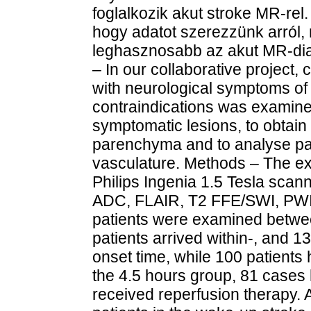
foglalkozik akut stroke MR-rel
hogy adatot szerezzünk arról
leghasznosabb az akut MR-di
– In our collaborative project, 
with neurological symptoms of 
contraindications was examine
symptomatic lesions, to obtain
parenchyma and to analyse pa
vasculature. Methods – The e
Philips Ingenia 1.5 Tesla scann
ADC, FLAIR, T2 FFE/SWI, PWI
patients were examined betw
patients arrived within-, and 
onset time, while 100 patients
the 4.5 hours group, 81 cases 
received reperfusion therapy. 