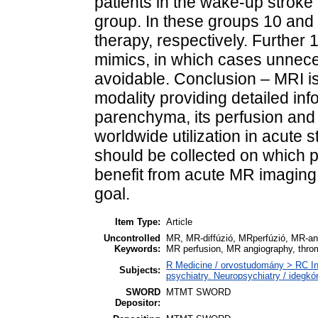
patients in the wake-up stroke
group. In these groups 10 and 
therapy, respectively. Further
mimics, in which cases unnec
avoidable. Conclusion – MRI is
modality providing detailed inf
parenchyma, its perfusion and 
worldwide utilization in acute s
should be collected on which p
benefit from acute MR imaging.
goal.
Item Type:
Article
Uncontrolled
MR, MR-diffúzió, MRperfúzió, MR-ang
Keywords:
MR perfusion, MR angiography, thro
R Medicine / orvostudomány > RC In
Subjects:
psychiatry. Neuropsychiatry / idegkór
SWORD
MTMT SWORD
Depositor: