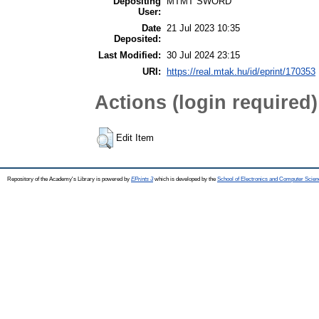
Depositing
MTMT SWORD
User:
Date
21 Jul 2023 10:35
Deposited:
Last Modified:
30 Jul 2024 23:15
URI:
https://real.mtak.hu/id/eprint/170353
Actions (login required)
Edit Item
Repository of the Academy's Library is powered by
EPrints 3
which is developed by the
School of Electronics and Computer Scien