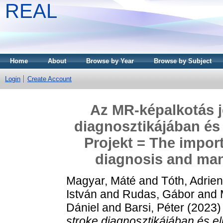
REAL
Home
About
Browse by Year
Browse by Subject
Login
Create Account
Az MR-képalkotás j
diagnosztikájában és 
Projekt = The impor
diagnosis and man
Magyar, Máté
and
Tóth, Adrie
István
and
Rudas, Gábor
and
Dániel
and
Barsi, Péter
(2023
stroke diagnosztikájában és el