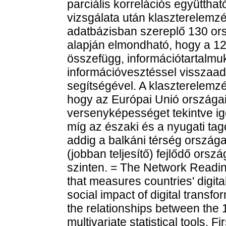
parciális korrelációs együttha
vizsgálata után klaszterelem
adatbázisban szereplő 130 or
alapján elmondható, hogy a 12
összefügg, információtartalmu
információvesztéssel visszaad
segítségével. A klaszterelemz
hogy az Európai Unió országai kö
versenyképességet tekintve ig
míg az északi és a nyugati ta
addig a balkáni térség ország
(jobban teljesítő) fejlődő orszá
szinten. = The Network Readin
that measures countries' digi
social impact of digital transf
the relationships between the 1
multivariate statistical tools. F