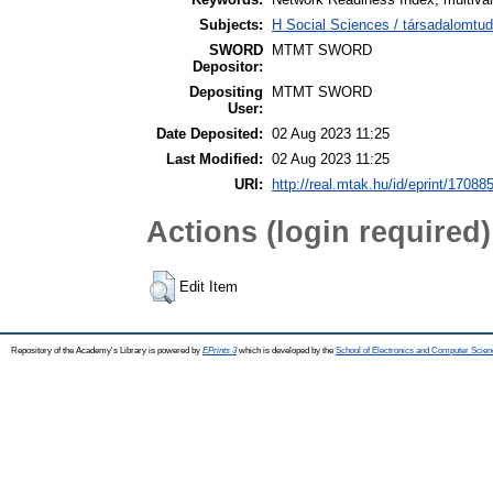
Subjects:
H Social Sciences / társadalomtud
SWORD
MTMT SWORD
Depositor:
Depositing
MTMT SWORD
User:
Date Deposited:
02 Aug 2023 11:25
Last Modified:
02 Aug 2023 11:25
URI:
http://real.mtak.hu/id/eprint/17088
Actions (login required)
Edit Item
Repository of the Academy's Library is powered by
EPrints 3
which is developed by the
School of Electronics and Computer Scien