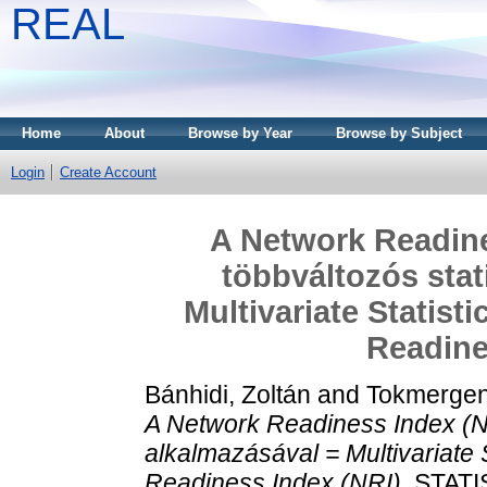
REAL
Home
About
Browse by Year
Browse by Subject
Login
Create Account
A Network Readine
többváltozós stat
Multivariate Statist
Readine
Bánhidi, Zoltán
and
Tokmergen
A Network Readiness Index (NR
alkalmazásával = Multivariate S
Readiness Index (NRI).
STATIS