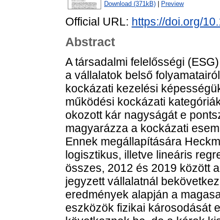
Download (371kB)
|
Preview
Official URL:
https://doi.org/
Abstract
A társadalmi felelősségi (ESG
a vállalatok belső folyamatairó
kockázati kezelési képességü
működési kockázati kategóriá
okozott kár nagyságát e pont
magyarázza a kockázati esemén
Ennek megállapítására Heckman
logisztikus, illetve lineáris 
összes, 2012 és 2019 között 
jegyzett vállalatnál bekövetk
eredmények alapján a magasab
eszközök fizikai károsodását