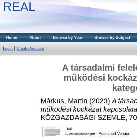
REAL
Home
About
Browse by Year
Browse by Subject
Login
Create Account
A társadalmi fele
működési kockáza
kateg
Márkus, Martin
(2023)
A társa
működési kockázat kapcsolata 
KÖZGAZDASÁGI SZEMLE, 70 (7
Text
- Published Version
02MarkusMartinA.pdf