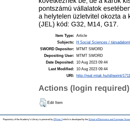
következnek be, de a károk k
pontszámú vállalatok esetébe
a helytelen üzletvitel okozta a
(JEL) kód: G32, M14, G17.
Item Type:
Article
Subjects:
H Social Sciences / társadal
SWORD Depositor:
MTMT SWORD
Depositing User:
MTMT SWORD
Date Deposited:
10 Aug 2023 09:44
Last Modified:
10 Aug 2023 09:44
URI:
http://real.mtak.hu/id/eprint/171
Actions (login required)
Edit Item
Repository of the Academy's Library is powered by
EPrints 3
which is developed by the
School of Electronics and Computer Scien