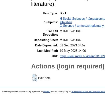
literature).
Item Type:
Book
H Social Sciences / társadalom
Subjects:
általában
Q Science / természettudomány 
SWORD
MTMT SWORD
Depositor:
Depositing User:
MTMT SWORD
Date Deposited:
01 Sep 2023 07:52
Last Modified:
19 May 2026 14:06
URI:
https://real.mtak.hu/id/eprint/172
Actions (login required)
Edit Item
Repository of the Academy's Library is powered by
EPrints 3
which is developed by the
School of Electronics and Computer Scien