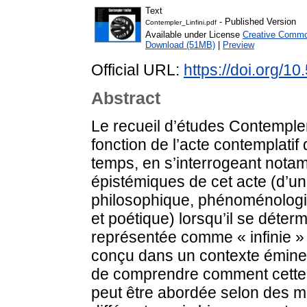
Text
- Published Version
Contempler_Linfini.pdf
Available under License
Creative Common
Download (51MB)
|
Preview
Official URL:
https://doi.org/
Abstract
Le recueil d’études Contempler l’
fonction de l’acte contemplatif
temps, en s’interrogeant notam
épistémiques de cet acte (d’u
philosophique, phénoménologiqu
et poétique) lorsqu’il se déterm
représentée comme « infinie » 
conçu dans un contexte éminemme
de comprendre comment cette a
peut être abordée selon des m