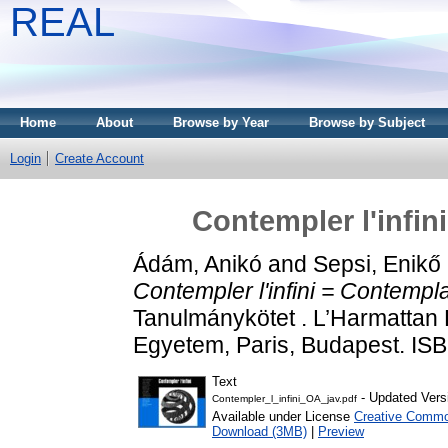
REAL
Home
About
Browse by Year
Browse by Subject
Login
Create Account
Contempler l'infin
Ádám, Anikó
and
Sepsi, Enikő
Contempler l'infini = Contemplat
Tanulmánykötet . L’Harmattan 
Egyetem, Paris, Budapest. IS
Text
- Updated Vers
Contempler_l_infini_OA_jav.pdf
Available under License
Creative Common
Download (3MB)
|
Preview