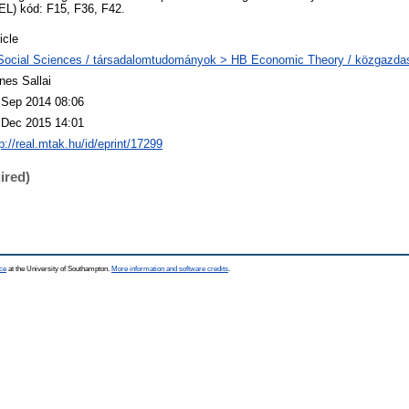
EL) kód: F15, F36, F42.
icle
Social Sciences / társadalomtudományok > HB Economic Theory / közgazd
nes Sallai
 Sep 2014 08:06
 Dec 2015 14:01
p://real.mtak.hu/id/eprint/17299
ired)
ce
at the University of Southampton.
More information and software credits
.