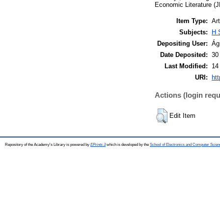
Economic Literature (J
Item Type:
Art
Subjects:
H 
Depositing User:
Ág
Date Deposited:
30
Last Modified:
14
URI:
htt
Actions (login requ
Edit Item
Repository of the Academy's Library is powered by
EPrints 3
which is developed by the
School of Electronics and Computer Scien