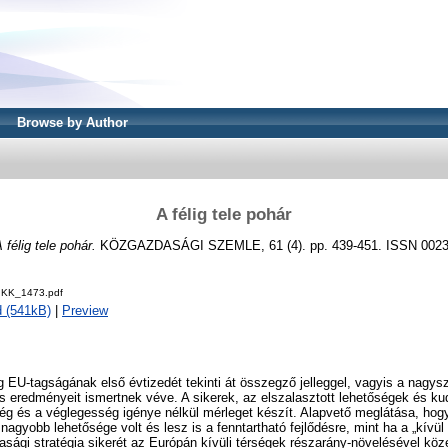
Browse by Author
A félig tele pohár
 félig tele pohár.
KÖZGAZDASÁGI SZEMLE, 61 (4). pp. 439-451. ISSN 0023
IKK_1473.pdf
 (541kB)
|
Preview
 EU-tagságának első évtizedét tekinti át összegző jelleggel, vagyis a nagy
s eredményeit ismertnek véve. A sikerek, az elszalasztott lehetőségek és k
sség és a véglegesség igénye nélkül mérleget készít. Alapvető meglátása, h
nagyobb lehetősége volt és lesz is a fenntartható fejlődésre, mint ha a „kívül
asági stratégia sikerét az Európán kívüli térségek részarány-növelésével köze