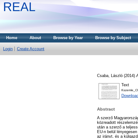
REAL
Home
About
Browse by Year
Browse by Subject
Login
Create Account
Csaba, László
(2014)
A
Text
Kszemle_C
Download
Abstract
A szerző Magyarország
közreadott részelemzé
után a szerző a telje
EU-n belül lényegesen 
az irányt, és a külgazd