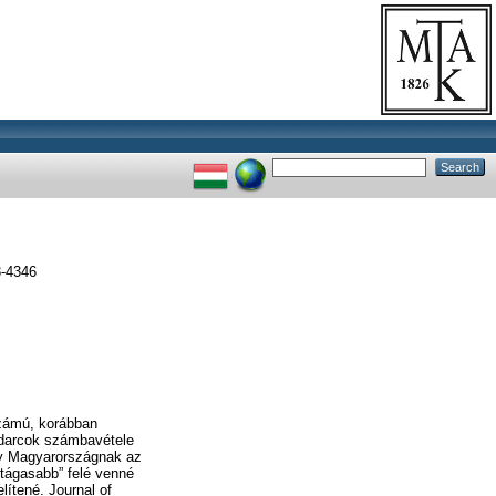
-4346
számú, korábban
udarcok számbavétele
ogy Magyarországnak az
 tágasabb” felé venné
lítené. Journal of