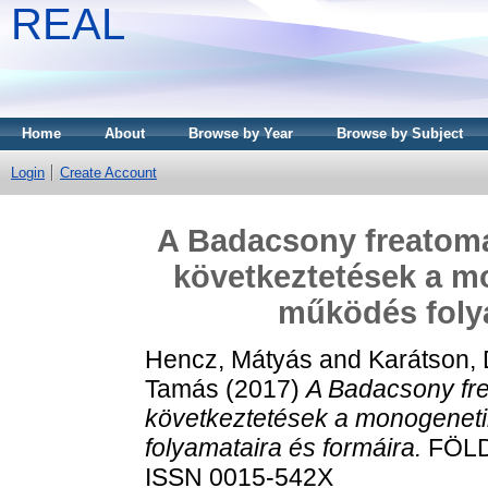
REAL
Home
About
Browse by Year
Browse by Subject
Login
Create Account
A Badacsony freatoma
következtetések a m
működés folya
Hencz, Mátyás
and
Karátson, 
Tamás
(2017)
A Badacsony fre
következtetések a monogeneti
folyamataira és formáira.
FÖLDT
ISSN 0015-542X