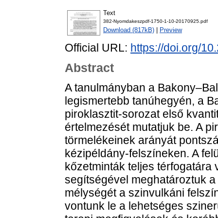
Text
382-Nyomdakeszpdf-1750-1-10-20170925.pdf
Download (817kB)
|
Preview
Official URL:
https://doi.org/1
Abstract
A tanulmányban a Bakony–Balat
legismertebb tanúhegyén, a 
piroklasztit-sorozat első kvanti
értelmezését mutatjuk be. A pirok
törmelékeinek arányát pontszá
kézipéldány-felszíneken. A fe
kőzetminták teljes térfogatár
segítségével meghatároztuk a
mélységét a szinvulkáni felsz
vontunk le a lehetséges sziner