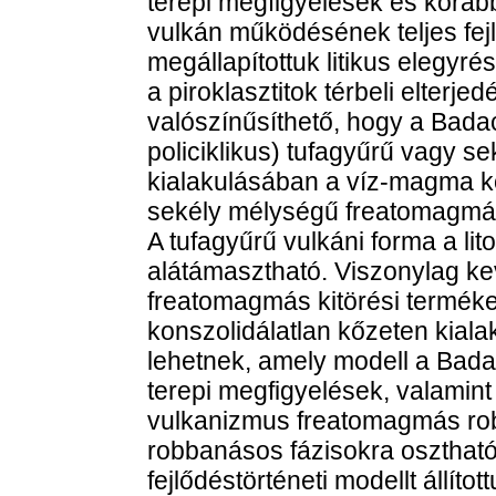
terepi megfigyelések és koráb
vulkán működésének teljes fej
megállapítottuk litikus elegyré
a piroklasztitok térbeli elterje
valószínűsíthető, hogy a Bad
policiklikus) tufagyűrű vagy s
kialakulásában a víz-magma k
sekély mélységű freatomagmás 
A tufagyűrű vulkáni forma a li
alátámasztható. Viszonylag kev
freatomagmás kitörési termék
konszolidálatlan kőzeten kial
lehetnek, amely modell a Bada
terepi megfigyelések, valamin
vulkanizmus freatomagmás ro
robbanásos fázisokra osztható
fejlődéstörténeti modellt állítot