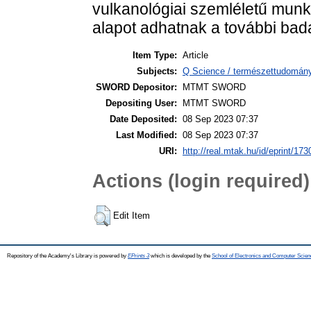
vulkanológiai szemléletű munka
alapot adhatnak a további bad
Item Type:
Article
Subjects:
Q Science / természettudomán
SWORD Depositor:
MTMT SWORD
Depositing User:
MTMT SWORD
Date Deposited:
08 Sep 2023 07:37
Last Modified:
08 Sep 2023 07:37
URI:
http://real.mtak.hu/id/eprint/17
Actions (login required)
Edit Item
Repository of the Academy's Library is powered by
EPrints 3
which is developed by the
School of Electronics and Computer Scien