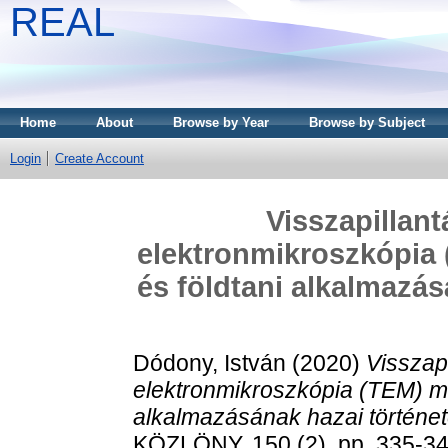
REAL
Home
About
Browse by Year
Browse by Subject
Login
Create Account
Visszapillant
elektronmikroszkópia
és földtani alkalmazás
Dódony, István
(2020)
Visszap
elektronmikroszkópia (TEM) mó
alkalmazásának hazai történet
KÖZLÖNY, 150 (2). pp. 335-3