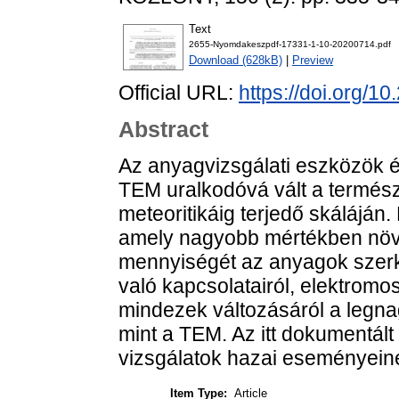
Text
2655-Nyomdakeszpdf-17331-1-10-20200714.pdf
Download (628kB)
|
Preview
Official URL:
https://doi.org/1
Abstract
Az anyagvizsgálati eszközök 
TEM uralkodóvá vált a termés
meteoritikáig terjedő skáláján
amely nagyobb mértékben növe
mennyiségét az anyagok szerke
való kapcsolatairól, elektromo
mindezek változásáról a legnagy
mint a TEM. Az itt dokumentált
vizsgálatok hazai eseményein
Item Type:
Article