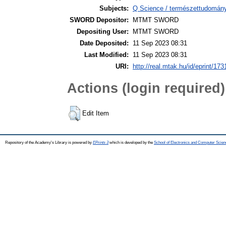
Subjects:
Q Science / természettudomán
SWORD Depositor:
MTMT SWORD
Depositing User:
MTMT SWORD
Date Deposited:
11 Sep 2023 08:31
Last Modified:
11 Sep 2023 08:31
URI:
http://real.mtak.hu/id/eprint/17
Actions (login required)
Edit Item
Repository of the Academy's Library is powered by
EPrints 3
which is developed by the
School of Electronics and Computer Scien