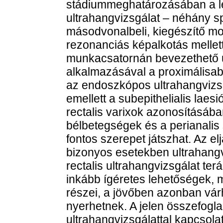
stádiummeghatározásában a leg
ultrahangvizsgálat – néhány sp
másodvonalbeli, kiegészítő m
rezonanciás képalkotás mellet
munkacsatornán bevezethető 
alkalmazásával a proximálisabb
az endoszkópos ultrahangvizsgá
emellett a subepithelialis laes
rectalis varixok azonosításába
bélbetegségek és a perianali
fontos szerepet játszhat. Az e
bizonyos esetekben ultrahangve
rectalis ultrahangvizsgálat ter
inkább ígéretes lehetőségek, m
részei, a jövőben azonban vár
nyerhetnek. A jelen összefoglal
ultrahangvizsgálattal kapcsol