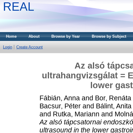
REAL
Home
About
Browse by Year
Browse by Subject
Login
Create Account
Az alsó tápcs
ultrahangvizsgálat = 
lower gast
Fábián, Anna
and
Bor, Renáta
Bacsur, Péter
and
Bálint, Anita
and
Rutka, Mariann
and
Molná
Az alsó tápcsatornai endoszkó
ultrasound in the lower gastroin