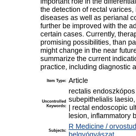
important role in the differentia
the detection of rectal varices
diseases as well as perianal c
further be improved with the a
certain cases. Currently, thera
promising possibilities, than par
might change in the near future
summarize the current indication
practice, including diagnostic 
Article
Item Type:
rectalis endoszkópos
subepithelialis laesi
Uncontrolled
Keywords:
| rectal endoscopic ul
lesion, inflammatory 
R Medicine / orvostu
Subjects:
belgyógyászat