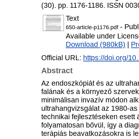
(30). pp. 1176-1186. ISSN 00
Text
- Publ
650-article-p1176.pdf
Available under Licen
Download (980kB)
|
Pr
Official URL:
https://doi.org/
Abstract
Az endoszkópiát és az ultraha
falának és a környező szervek
minimálisan invazív módon a
ultrahangvizsgálat az 1980-as é
technikai fejlesztéseken esett á
folyamatosan bővül, így a diag
terápiás beavatkozásokra is le