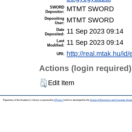
SWORD
MTMT SWORD
Depositor:
Depositing
MTMT SWORD
User:
Date
11 Sep 2023 09:14
Deposited:
Last
11 Sep 2023 09:14
Modified:
http://real.mtak.hu/id
URI:
Actions (login required)
Edit Item
Repository of the Academy's Library is powered by
EPrints 3
which is developed by the
School of Electronics and Computer Scien