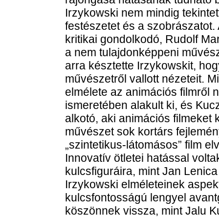
Irzykowski nem mindig tekintet
festészetet és a szobrászatot. 
kritikai gondolkodó, Rudolf Ma
a nem tulajdonképpeni művészet
arra késztette Irzykowskit, hogy
művészetről vallott nézeteit. Mi
elmélete az animációs filmrő
ismeretében alakult ki, és Kuc
alkotó, aki animációs filmeket
művészet sok kortárs fejlemény
„szintetikus-látomásos” film e
Innovatív ötletei hatással volt
kulcsfiguráira, mint Jan Leni
Irzykowski elméleteinek aspek
kulcsfontosságú lengyel avan
köszönnek vissza, mint Jalu 