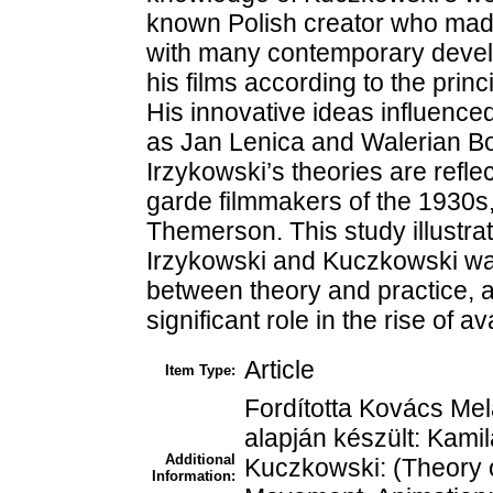
known Polish creator who made
with many contemporary devel
his films according to the princ
His innovative ideas influenced
as Jan Lenica and Walerian Bo
Irzykowski’s theories are refle
garde filmmakers of the 1930s,
Themerson. This study illustra
Irzykowski and Kuczkowski was 
between theory and practice, a
significant role in the rise of 
Article
Item Type:
Fordította Kovács Melá
alapján készült: Kamil
Additional
Kuczkowski: (Theory o
Information: