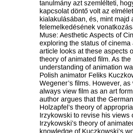
tanulmány azt szemlélteti, hog
kapcsolat döntő volt az elméle
kialakulásában, és, mint majd a
felemelkedésének vonatkozásáb
Muse: Aesthetic Aspects of Cin
exploring the status of cinema 
article looks at these aspects o
theory of animated film. As th
understanding of animation was
Polish animator Feliks Kuczkow
Wegener’s films. However, as w
always view film as an art form
author argues that the German 
Holzapfel’s theory of appropria
Irzykowski to revise his views o
Irzykowski’s theory of animate
knowledge of Kuczkowski’s wo