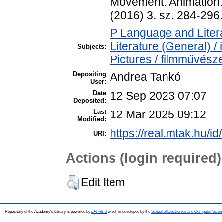
Movement. Animation: A
(2016) 3. sz. 284-29
P Language and Litera
Literature (General) 
Subjects:
Pictures / filmművész
Depositing
Andrea Tankó
User:
Date
12 Sep 2023 07:07
Deposited:
Last
12 Mar 2025 09:12
Modified:
https://real.mtak.hu/i
URI:
Actions (login required)
Edit Item
Repository of the Academy's Library is powered by
EPrints 3
which is developed by the
School of Electronics and Computer Scien