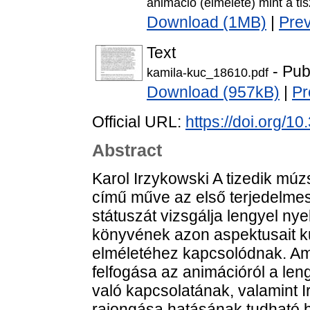
animáció (elmélete) mint a ti
Download (1MB)
|
Pre
Text
- Pub
kamila-kuc_18610.pdf
Download (957kB)
|
Pr
Official URL:
https://doi.org/1
Abstract
Karol Irzykowski A tizedik múz
című műve az első terjedelmes
státuszát vizsgálja lengyel ny
könyvének azon aspektusait ku
elméletéhez kapcsolódnak. Ami
felfogása az animációról a len
való kapcsolatának, valamint I
rajongása hatásának tudható b