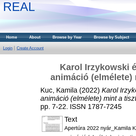
REAL
Home
About
Browse by Year
Browse by Subject
Login
Create Account
Karol Irzykowski 
animáció (elmélete) 
Kuc, Kamila
(2022)
Karol Irzy
animáció (elmélete) mint a tisz
pp. 7-22. ISSN 1787-7245
Text
Apertúra 2022 nyár_Kamila 