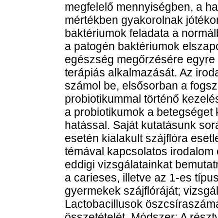
megfelelő mennyiségben, a 
mértékben gyakorolnak jótékon
baktériumok feladata a normál
a patogén baktériumok elszap
egészség megőrzésére egyre g
terápiás alkalmazását. Az iro
számol be, elsősorban a fogs
probiotikummal történő kezel
a probiotikumok a betegséget k
hatással. Saját kutatásunk sor
esetén kialakult szájflóra esetl
témával kapcsolatos irodalom ö
eddigi vizsgálatainkat bemutat
a carieses, illetve az 1-es tí
gyermekek szájflóráját; vizsgá
Lactobacillusok öszcsíraszámát
összetételét. Módszer: A résztv