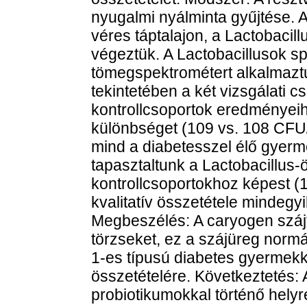
nyugalmi nyálminta gyűjtése.
véres táptalajon, a Lactobaci
végeztük. A Lactobacillusok sp
tömegspektrométert alkalmaz
tekintetében a két vizsgálati 
kontrollcsoportok eredményeih
különbséget (109 vs. 108 CFU
mind a diabetesszel élő gyerme
tapasztaltunk a Lactobacillus
kontrollcsoportokhoz képest (
kvalitatív összetétele mindegyi
Megbeszélés: A caryogen szájfl
törzseket, ez a szájüreg normá
1-es típusú diabetes gyermekko
összetételére. Következtetés: 
probiotikumokkal történő helyr