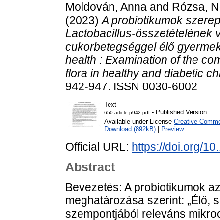
Moldován, Anna
and
Rózsa, N
(2023)
A probiotikumok szerepe
Lactobacillus-összetételének 
cukorbetegséggel élő gyermekek
health : Examination of the com
flora in healthy and diabetic ch
942-947. ISSN 0030-6002
Text
- Published Version
650-article-p942.pdf
Available under License
Creative Common
Download (892kB)
|
Preview
Official URL:
https://doi.org/
Abstract
Bevezetés: A probiotikumok a
meghatározása szerint: „Élő, sp
szempontjából releváns mikro