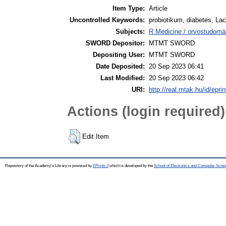
Item Type:
Article
Uncontrolled Keywords:
probiotikum, diabetes, Lact
Subjects:
R Medicine / orvostudomán
SWORD Depositor:
MTMT SWORD
Depositing User:
MTMT SWORD
Date Deposited:
20 Sep 2023 06:41
Last Modified:
20 Sep 2023 06:42
URI:
http://real.mtak.hu/id/epri
Actions (login required)
Edit Item
Repository of the Academy's Library is powered by
EPrints 3
which is developed by the
School of Electronics and Computer Scien