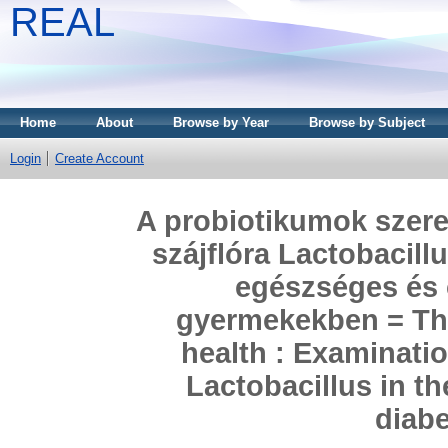
REAL
Home
About
Browse by Year
Browse by Subject
Login
Create Account
A probiotikumok szere
szájflóra Lactobacill
egészséges és 
gyermekekben = The 
health : Examinati
Lactobacillus in th
diabe