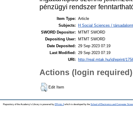
pénzügyi rendszer fenntartható
Item Type:
Article
Subjects:
H Social Sciences / társadalom
SWORD Depositor:
MTMT SWORD
Depositing User:
MTMT SWORD
Date Deposited:
29 Sep 2023 07:19
Last Modified:
29 Sep 2023 07:19
URI:
http://real.mtak.hu/id/eprint/17
Actions (login required)
Edit Item
Repository of the Academy's Library is powered by
EPrints 3
which is developed by the
School of Electronics and Computer Scien