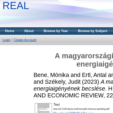
REAL
Home
About
Browse by Year
Browse by Subject
Login
Create Account
A magyarországi
energiaig
Bene, Mónika
and
Ertl, Antal
a
and
Székely, Judit
(2023)
A ma
energiaigényének becslése.
H
AND ECONOMIC REVIEW, 22 (3
Text
hsz-22-3-t5-bene-ertl-horvath-monus-szekely.pdf