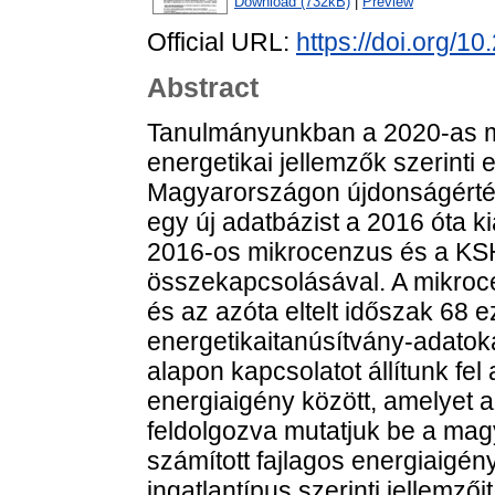
Download (732kB)
|
Preview
Official URL:
https://doi.org/1
Abstract
Tanulmányunkban a 2020-as m
energetikai jellemzők szerinti
Magyarországon újdonságérték
egy új adatbázist a 2016 óta ki
2016-os mikrocenzus és a KSH 
összekapcsolásával. A mikroc
és az azóta eltelt időszak 68 
energetikaitanúsítvány-adatokat
alapon kapcsolatot állítunk fel
energiaigény között, amelyet a
feldolgozva mutatjuk be a mag
számított fajlagos energiaigényé
ingatlantípus szerinti jellemz