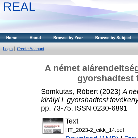
REAL
Home
About
Browse by Year
Browse by Subject
Login
Create Account
A német alárendeltségb
gyorshadtest t
Somkutas, Róbert
(2023)
A né
királyi I. gyorshadtest tevékeny
pp. 73-75. ISSN 0230-6891
Text
HT_2023-2_cikk_14.pdf