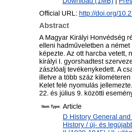
Download (1MB)
|
Pre
Official URL:
http://doi.org/10
Abstract
A Magyar Királyi Honvédség ré
elleni hadműveletben a német
képezte. Az ott harcba vetett,
királyi I. gyorshadtest szervez
zászlóalj tevékenykedett. A c
illetve a több száz kilométere
Kelet felé nyomulás jellemezte
22. és július 9. közötti esemény
Article
Item Type:
D History General and
History / új- és legúj