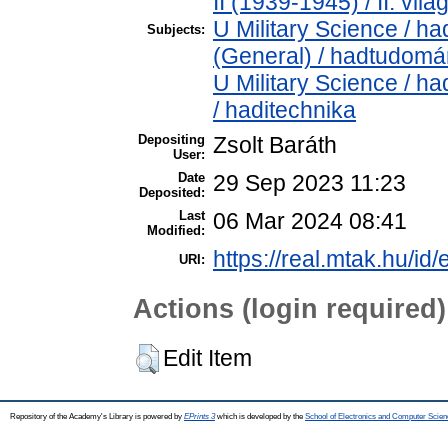
II (1939-1945) / II. vil
U Military Science / h
Subjects:
(General) / hadtudomá
U Military Science / h
/ haditechnika
Depositing
Zsolt Baráth
User:
Date
29 Sep 2023 11:23
Deposited:
Last
06 Mar 2024 08:41
Modified:
https://real.mtak.hu/id
URI:
Actions (login required)
Edit Item
Repository of the Academy's Library is powered by
EPrints 3
which is developed by the
School of Electronics and Computer Scien