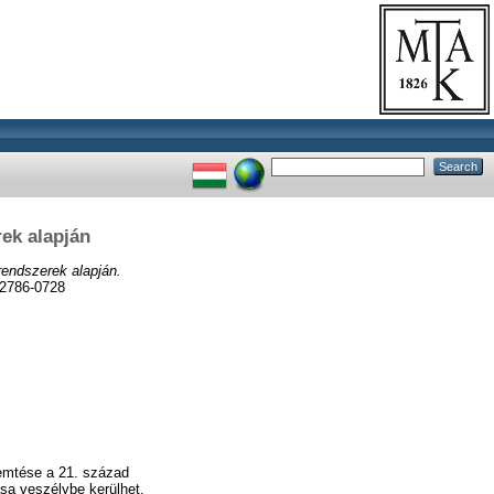
ek alapján
rendszerek alapján.
2786-0728
remtése a 21. század
sa veszélybe kerülhet.