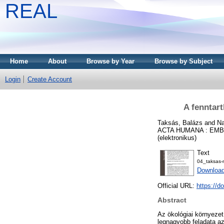
REAL
Home
About
Browse by Year
Browse by Subject
Login
Create Account
A fenntar
Taksás, Balázs
and
Na
ACTA HUMANA : EMBER
(elektronikus)
Text
04_taksas
Download
Official URL:
https://d
Abstract
Az ökológiai környeze
legnagyobb feladata a