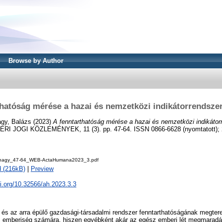
Browse by Author
thatóság mérése a hazai és nemzetközi indikátorrendszer
gy, Balázs
(2023)
A fenntarthatóság mérése a hazai és nemzetközi indikátor
I JOGI KÖZLEMÉNYEK, 11 (3). pp. 47-64. ISSN 0866-6628 (nyomtatott); 
-nagy_47-64_WEB-ActaHumana2023_3.pdf
 (216kB)
|
Preview
oi.org/10.32566/ah.2023.3.3
t és az arra épülő gazdasági-társadalmi rendszer fenntarthatóságának megte
z emberiség számára, hiszen egyébként akár az egész emberi lét megmaradá