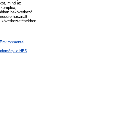
tot, mind az
n komplex,
z abban bekövetkező
érésére használt
nt következtetésekben
 Environmental
tudomány > HB5