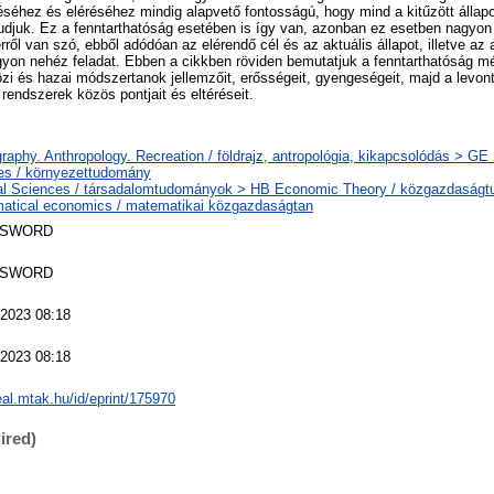
séhez és eléréséhez mindig alapvető fontosságú, hogy mind a kitűzött állapo
tudjuk. Ez a fenntarthatóság esetében is így van, azonban ez esetben nagyo
ről van szó, ebből adódóan az elérendő cél és az aktuális állapot, illetve a
gyon nehéz feladat. Ebben a cikkben röviden bemutatjuk a fenntarthatóság m
zi és hazai módszertanok jellemzőit, erősségeit, gyengeségeit, majd a levo
endszerek közös pontjait és eltéréseit.
aphy. Anthropology. Recreation / földrajz, antropológia, kikapcsolódás > GE
es / környezettudomány
al Sciences / társadalomtudományok > HB Economic Theory / közgazdaság
atical economics / matematikai közgazdaságtan
 SWORD
 SWORD
 2023 08:18
 2023 08:18
real.mtak.hu/id/eprint/175970
ired)