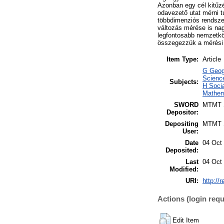
Azonban egy cél kitűzé
odavezető utat mérni 
többdimenziós rendszer
változás mérése is na
legfontosabb nemzetkö
összegezzük a mérési r
Item Type:
Article
G Geogr
Scienc
Subjects:
H Soci
Mathem
SWORD
MTMT
Depositor:
Depositing
MTMT
User:
Date
04 Oct
Deposited:
Last
04 Oct
Modified:
URI:
http://
Actions (login requ
Edit Item