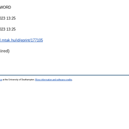
SWORD
023 13:25
023 13:25
al.mtak.hu/id/eprint/177105
ired)
ce
at the University of Southampton.
More information and software credits
.