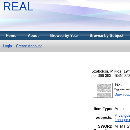
REAL
Home
About
Browse by Year
Browse by Subject
Login
Create Account
Szabolcsi, Miklós
(194
pp. 366-383. ISSN 020
Text
EgyetemesF
Downloa
Item Type:
Article
P Langua
Subjects:
finnugor
SWORD
MTMT 