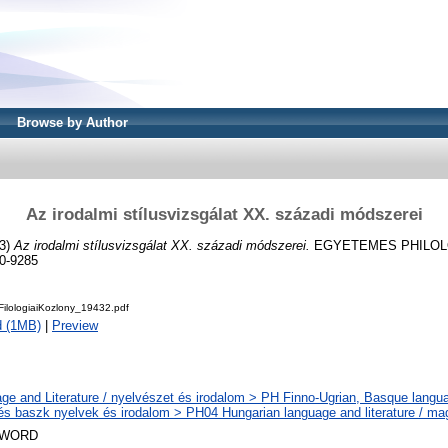
Browse by Author
Az irodalmi stílusvizsgálat XX. századi módszerei
3)
Az irodalmi stílusvizsgálat XX. századi módszerei.
EGYETEMES PHILOLO
0-9285
ilologiaiKozlony_19432.pdf
d (1MB)
|
Preview
ge and Literature / nyelvészet és irodalom > PH Finno-Ugrian, Basque languag
 és baszk nyelvek és irodalom > PH04 Hungarian language and literature / ma
SWORD