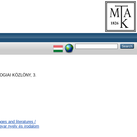
GIAI KÖZLÖNY, 3.
es and literatures /
gyar nyelv és irodalom