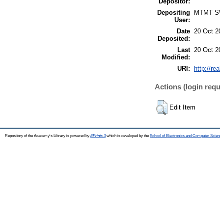
Depositor:
Depositing
MTMT 
User:
Date
20 Oct 2
Deposited:
Last
20 Oct 2
Modified:
URI:
http://re
Actions (login requ
Edit Item
Repository of the Academy's Library is powered by
EPrints 3
which is developed by the
School of Electronics and Computer Scien