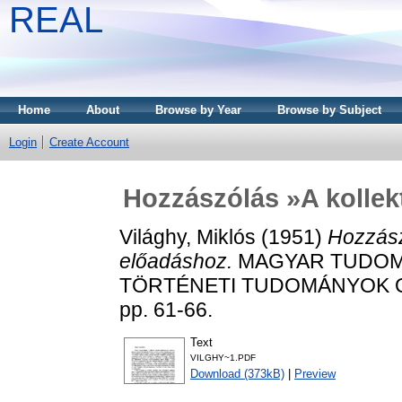
REAL
Home
About
Browse by Year
Browse by Subject
Login
Create Account
Hozzászólás »A kollek
Világhy, Miklós
(1951)
Hozzász
előadáshoz.
MAGYAR TUDOMÁ
TÖRTÉNETI TUDOMÁNYOK OS
pp. 61-66.
Text
VILGHY~1.PDF
Download (373kB)
|
Preview