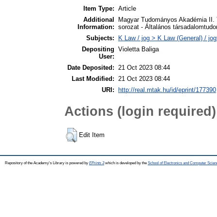
Item Type:
Article
Additional
Magyar Tudományos Akadémia II. 
Information:
sorozat - Általános társadalomtud
Subjects:
K Law / jog > K Law (General) / jo
Depositing
Violetta Baliga
User:
Date Deposited:
21 Oct 2023 08:44
Last Modified:
21 Oct 2023 08:44
URI:
http://real.mtak.hu/id/eprint/177390
Actions (login required)
Edit Item
Repository of the Academy's Library is powered by
EPrints 3
which is developed by the
School of Electronics and Computer Scien