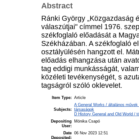
Abstract
Ránki György „Közgazdaság é
válaszútjai" címmel 1976. sze
székfoglaló előadását a Mag
Székházában. A székfoglaló elő
osztályülésén hangzott el. Mát
előadás elhangzása után avató
tag eddigi munkásságát, valami
közéleti tevékenységét, s azut
tagságról szóló oklevelet.
Item Type:
Article
A General Works / általános művek 
Subjects:
társaságok
D History General and Old World / t
Depositing
Mónika Csapó
User:
Date
06 Nov 2023 12:51
Deposited: