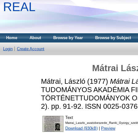
REAL
Home
About
Browse by Year
Browse by Subject
Login
Create Account
Mátrai Lás
Mátrai, László
(1977)
Mátrai L
TUDOMÁNYOS AKADÉMIA FI
TÖRTÉNETTUDOMÁNYOK OSZ
2). pp. 91-92. ISSN 0025-0376
Text
Matrai_Laszlo_avatobeszede_Ranki_Gyorgy_szekf
Download (930kB)
|
Preview