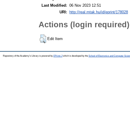
Last Modified:
06 Nov 2023 12:51
URI:
http://real.mtak.hu/id/eprint/178028
Actions (login required)
Edit Item
Repository of the Academy's Library is powered by
EPrints 3
which is developed by the
School of Electronics and Computer Scien