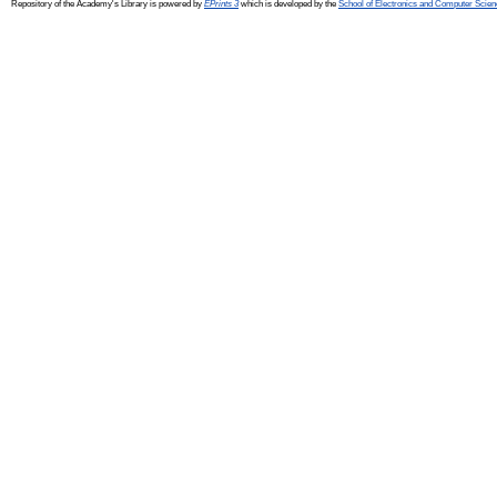
Repository of the Academy's Library is powered by
EPrints 3
which is developed by the
School of Electronics and Computer Scien