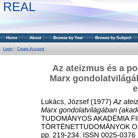
REAL
Home
About
Browse by Year
Browse by Subject
Login
Create Account
Az ateizmus és a p
Marx gondolatvilágá
e
Lukács, József
(1977)
Az atei
Marx gondolatvilágában (akadé
TUDOMÁNYOS AKADÉMIA FI
TÖRTÉNETTUDOMÁNYOK OSZ
pp. 219-234. ISSN 0025-0376