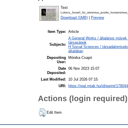
Text
Lukacs_Jozsef_Az_ateizmus_pozitiv_humanizmus_
Download (1MB)
|
Preview
Item Type:
Article
A General Works / általános művek 
társaságok
Subjects:
H Social Sciences / társadalomtud
általában
Depositing
Mónika Csapó
User:
Date
06 Nov 2023 15:07
Deposited:
Last Modified:
10 Jul 2026 07:15
URI:
https://real.mtak.hu/id/eprint/178044
Actions (login required)
Edit Item