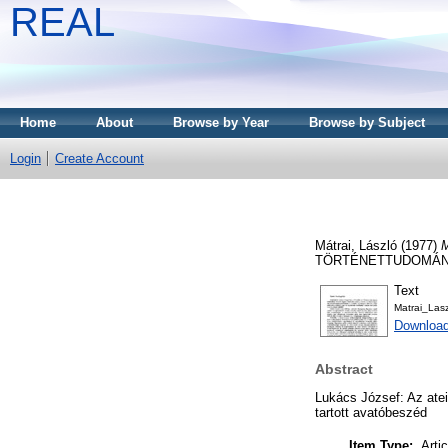
REAL
Home
About
Browse by Year
Browse by Subject
Login
Create Account
Mátrai, László
(1977)
M
TÖRTÉNETTUDOMÁNYOK
Text
Matrai_Las
Download
Abstract
Lukács József: Az ate
tartott avatóbeszéd
Item Type:
Artic