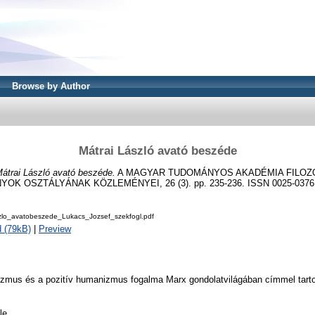
Browse by Author
Mátrai László avató beszéde
átrai László avató beszéde.
A MAGYAR TUDOMÁNYOS AKADÉMIA FILOZÓ
 OSZTÁLYÁNAK KÖZLEMÉNYEI, 26 (3). pp. 235-236. ISSN 0025-0376
zlo_avatobeszede_Lukacs_Jozsef_szekfogl.pdf
 (79kB)
|
Preview
izmus és a pozitív humanizmus fogalma Marx gondolatvilágában címmel tartot
le