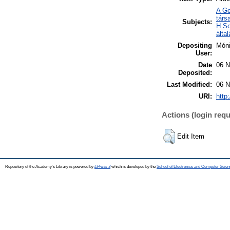
A Ge
társ
Subjects:
H So
álta
Depositing
Món
User:
Date
06 N
Deposited:
Last Modified:
06 N
URI:
http
Actions (login requ
Edit Item
Repository of the Academy's Library is powered by
EPrints 3
which is developed by the
School of Electronics and Computer Scien