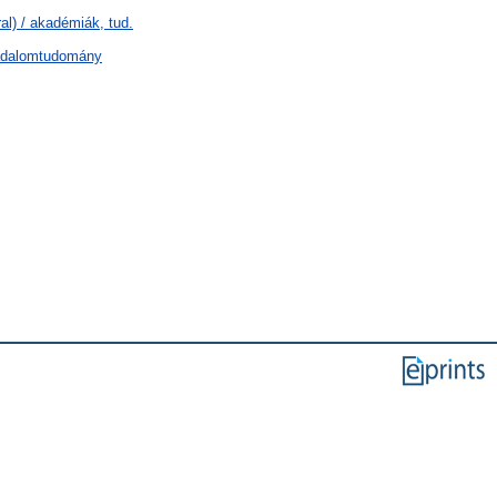
l) / akadémiák, tud.
sadalomtudomány