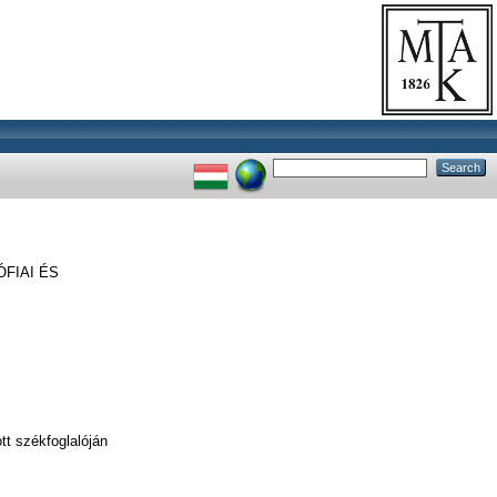
FIAI ÉS
t székfoglalóján