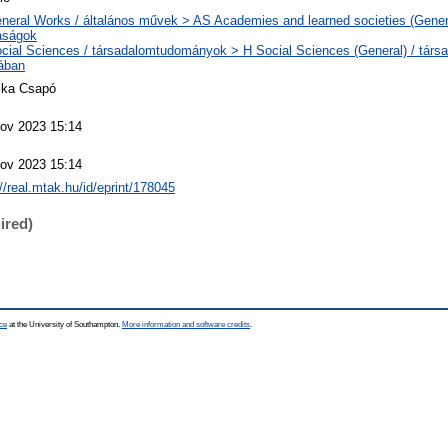
neral Works / általános művek > AS Academies and learned societies (Genera
aságok
cial Sciences / társadalomtudományok > H Social Sciences (General) / tár
lában
ika Csapó
ov 2023 15:14
ov 2023 15:14
://real.mtak.hu/id/eprint/178045
ired)
ce
at the University of Southampton.
More information and software credits
.