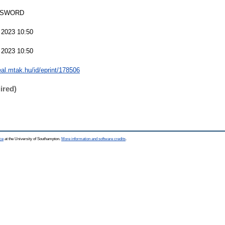
 SWORD
 2023 10:50
 2023 10:50
real.mtak.hu/id/eprint/178506
ired)
ce
at the University of Southampton.
More information and software credits
.