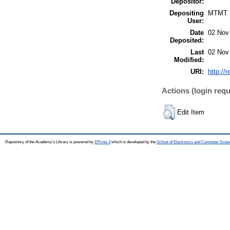
Depositor:
Depositing
MTMT
User:
Date
02 Nov
Deposited:
Last
02 Nov
Modified:
URI:
http://
Actions (login requ
Edit Item
Repository of the Academy's Library is powered by
EPrints 3
which is developed by the
School of Electronics and Computer Scien