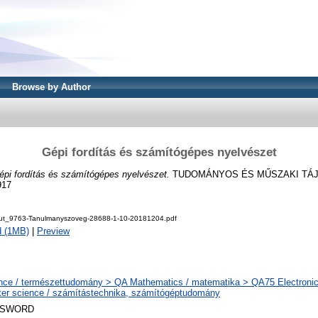
Browse by Author
Gépi fordítás és számítógépes nyelvészet
épi fordítás és számítógépes nyelvészet.
TUDOMÁNYOS ÉS MŰSZAKI TÁJÉ
917
ut_9763-Tanulmanyszoveg-28688-1-10-20181204.pdf
d (1MB)
|
Preview
nce / természettudomány > QA Mathematics / matematika > QA75 Electronic
er science / számítástechnika, számítógéptudomány
 SWORD