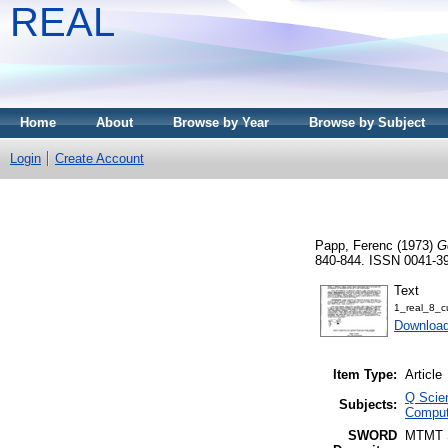
REAL
Home
About
Browse by Year
Browse by Subject
Login
Create Account
Papp, Ferenc
(1973)
G
840-844. ISSN 0041-3
Text
1_real_8_c
Downloa
Item Type:
Article
Q Scie
Subjects:
Comput
SWORD
MTMT