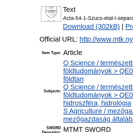
Text
Acta-54-1-Szucs-etal-I-separ
Download (302kB)
|
Pr
Official URL:
http://www.mtk.ny
Article
Item Type:
Q Science / természet
földtudományok > QE0
földtan
Q Science / természet
Subjects:
földtudományok > QE0
hidroszféra, hidrológia
S Agriculture / mezőga
mezőgazdaság általá
SWORD
MTMT SWORD
Depositor: