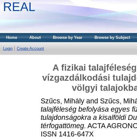
REAL
Home
About
Browse by Year
Browse by Subject
Login
Create Account
A fizikai talajfélesé
vízgazdálkodási tulajd
völgyi talajokb
Szűcs, Mihály
and
Szűcs, Mih
talajféleség befolyása egyes f
tulajdonságokra a kisalföldi Dun
térfogattömeg.
ACTA AGRONOMI
ISSN 1416-647X