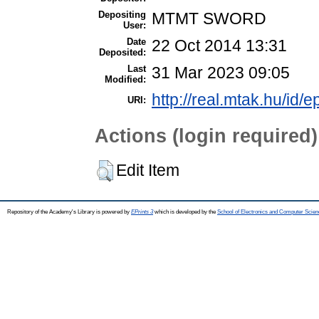
Depositing
MTMT SWORD
User:
Date
22 Oct 2014 13:31
Deposited:
Last
31 Mar 2023 09:05
Modified:
http://real.mtak.hu/id/e
URI:
Actions (login required)
Edit Item
Repository of the Academy's Library is powered by
EPrints 3
which is developed by the
School of Electronics and Computer Scien