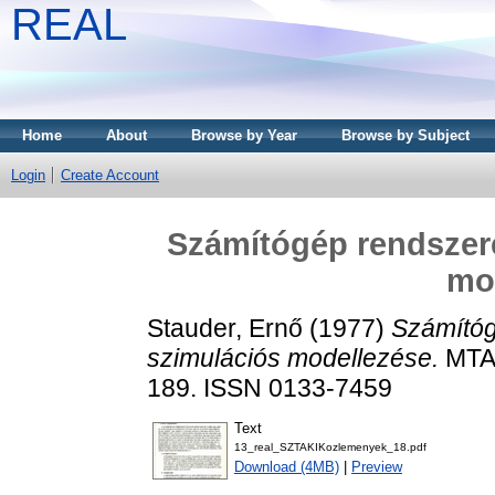
REAL
Home
About
Browse by Year
Browse by Subject
Login
Create Account
Számítógép rendszere
mo
Stauder, Ernő
(1977)
Számítóg
szimulációs modellezése.
MTA 
189. ISSN 0133-7459
Text
13_real_SZTAKIKozlemenyek_18.pdf
Download (4MB)
|
Preview