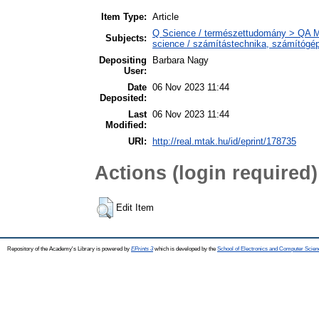
Item Type:
Article
Q Science / természettudomány > QA M
Subjects:
science / számítástechnika, számítóg
Depositing
Barbara Nagy
User:
Date
06 Nov 2023 11:44
Deposited:
Last
06 Nov 2023 11:44
Modified:
URI:
http://real.mtak.hu/id/eprint/178735
Actions (login required)
Edit Item
Repository of the Academy's Library is powered by
EPrints 3
which is developed by the
School of Electronics and Computer Scien