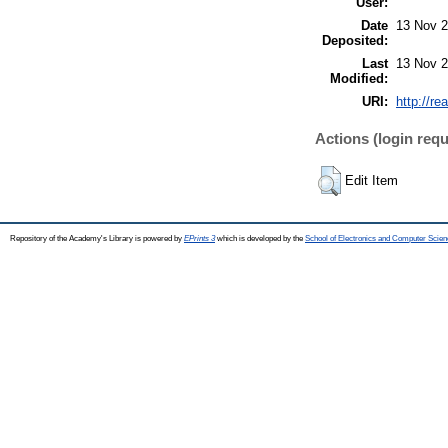
User:
Date
13 Nov 2
Deposited:
Last
13 Nov 2
Modified:
URI:
http://re
Actions (login requ
Edit Item
Repository of the Academy's Library is powered by
EPrints 3
which is developed by the
School of Electronics and Computer Scien