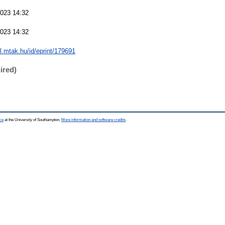
023 14:32
023 14:32
al.mtak.hu/id/eprint/179691
ired)
ce
at the University of Southampton.
More information and software credits
.