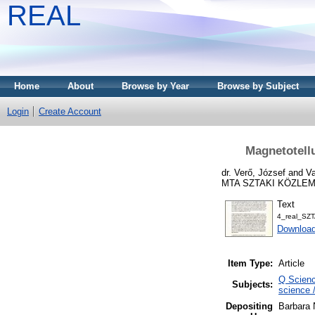
REAL
Home
About
Browse by Year
Browse by Subject
Login
Create Account
Magnetotellu
dr. Verő, József
and
Va
MTA SZTAKI KÖZLEMÉN
Text
4_real_SZ
Downloa
Item Type:
Article
Q Scienc
Subjects:
science 
Depositing
Barbara