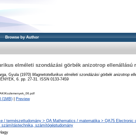
Browse by Author
rikus elméleti szondázási görbék anizotrop ellenállású r
rga, Gyula
(1970)
Magnetotellurikus elméleti szondázási görbék anizotrop elle
YEK, 6. pp. 27-31. ISSN 0133-7459
TAKIKozlemenyek_06.pdf
d (1MB)
|
Preview
e / természettudomány > QA Mathematics / matematika > QA75 Electronic 
/ számítástechnika, számítógéptudomány
 Nagy