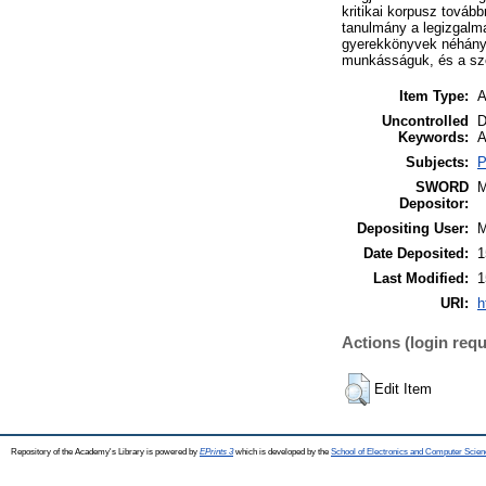
kritikai korpusz továb
tanulmány a legizgalmas
gyerekkönyvek néhány k
munkásságuk, és a sz
Item Type:
A
Uncontrolled
D
Keywords:
A
Subjects:
P
SWORD
Depositor:
Depositing User:
Date Deposited:
1
Last Modified:
1
URI:
h
Actions (login requ
Edit Item
Repository of the Academy's Library is powered by
EPrints 3
which is developed by the
School of Electronics and Computer Scien