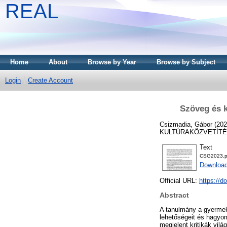
REAL
Home
About
Browse by Year
Browse by Subject
Login
Create Account
Szöveg és k
Csizmadia, Gábor
(20
KULTÚRAKÖZVETÍTÉS, 
Text
CSG2023.p
Download
Official URL:
https://d
Abstract
A tanulmány a gyermek
lehetőségeit és hagyom
megjelent kritikák vil