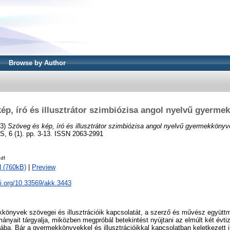
Browse by Author
ép, író és illusztrátor szimbiózisa angol nyelvű gyerm
23)
Szöveg és kép, író és illusztrátor szimbiózisa angol nyelvű gyermekköny
6 (1). pp. 3-13. ISSN 2063-2991
df
 (760kB)
|
Preview
oi.org/10.33569/akk.3443
könyvek szövegei és illusztrációik kapcsolatát, a szerző és művész együt
ányait tárgyalja, miközben megpróbál betekintést nyújtani az elmúlt két évt
ágába. Bár a gyermekkönyvekkel és illusztrációikkal kapcsolatban keletkezett i