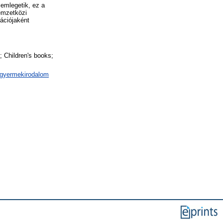
 emlegetik, ez a
nemzetközi
ációjaként
 Children's books;
/ gyermekirodalom