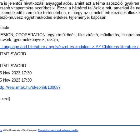
bra is jelentős hivatkozási anyaggal adós, amint azt a téma szószólói gyakran
abb vitapontokra szorítkozik. Ezzel a háttérrel tallózik a brit, amerikai és 
iemelkedő szereplője történetében, mintegy az elméleti értekezések illusztr
erző-művész együttműködés érdekes fejleményei kapcsán
rticle
ESIGN; COOPERATION; együttműködés; Illusztráció; műalkotás; illustration;
rtwork; gyermekkönyvek; dizájn;
 Language and Literature / nyelvészet és irodalom > PZ Childrens literature 
MTMT SWORD
MTMT SWORD
5 Nov 2023 17:30
5 Nov 2023 17:30
ttp://real.mtak.hu/id/eprint/180097
ired)
ce
at the University of Southampton.
More information and software credits
.