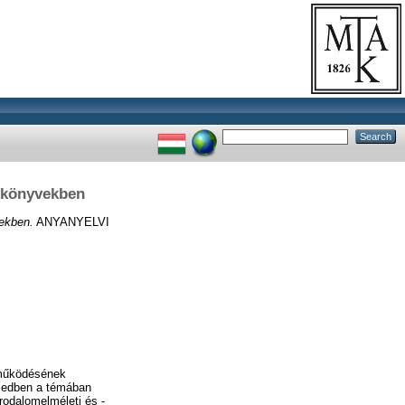
ekkönyvekben
vekben.
ANYANYELVI
tműködésének
izedben a témában
rodalomelméleti és -