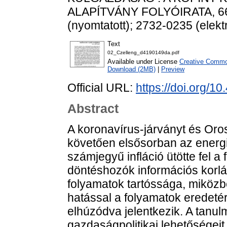
ALAPÍTVÁNY FOLYÓIRATA, 66 (
(nyomtatott); 2732-0235 (elekt
Text
02_Czelleng_d4190149da.pdf
Available under License
Creative Common
Download (2MB)
|
Preview
Official URL:
https://doi.org/
Abstract
A koronavírus-járványt és Oros
követően elsősorban az energ
számjegyű infláció ütötte fel a
döntéshozók információs korlá
folyamatok tartóssága, miközb
hatással a folyamatok eredetér
elhúzódva jelentkezik. A tanul
gazdaságpolitikai lehetőségei