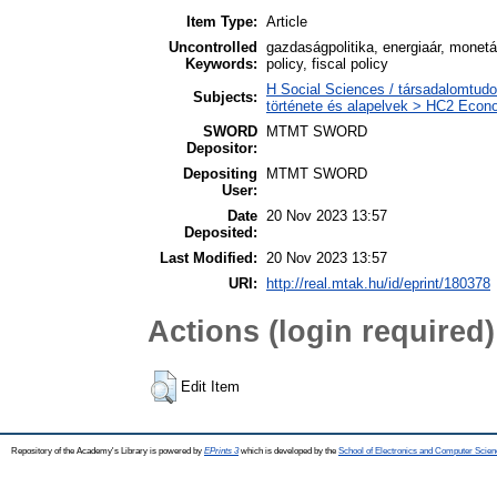
Item Type:
Article
Uncontrolled
gazdaságpolitika, energiaár, monetár
Keywords:
policy, fiscal policy
H Social Sciences / társadalomtud
Subjects:
története és alapelvek > HC2 Econo
SWORD
MTMT SWORD
Depositor:
Depositing
MTMT SWORD
User:
Date
20 Nov 2023 13:57
Deposited:
Last Modified:
20 Nov 2023 13:57
URI:
http://real.mtak.hu/id/eprint/180378
Actions (login required)
Edit Item
Repository of the Academy's Library is powered by
EPrints 3
which is developed by the
School of Electronics and Computer Scien