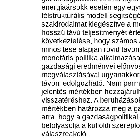
energiaársokk esetén egy egys
félstrukturális modell segítség
szakirodalmat kiegészítve a mon
hosszú távú teljesítményét ér
következtetése, hogy számos a
minősítése alapján rövid távo
monetáris politika alkalmazása
gazdasági eredményei előnyö
megválasztásával ugyanakkor 
távon ledolgozható. Nem perman
jelentős mértékben hozzájárulh
visszatéréshez. A beruházások
mértékben határozza meg a ga
arra, hogy a gazdaságpolitika
befolyásolja a külföldi szerepl
válaszreakció.