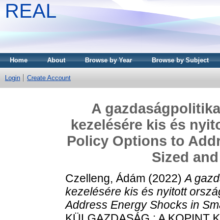
REAL
Home
About
Browse by Year
Browse by Subject
Login
Create Account
A gazdaságpolitika
kezelésére kis és nyi
Policy Options to Add
Sized and
Czelleng, Ádám
(2022)
A gazd
kezelésére kis és nyitott ors
Address Energy Shocks in Sma
KÜLGAZDASÁG : A KOPINT 