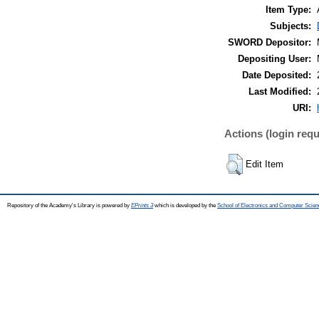
Item Type:
Subjects:
SWORD Depositor:
Depositing User:
Date Deposited:
Last Modified:
URI:
Actions (login requ
Edit Item
Repository of the Academy's Library is powered by
EPrints 3
which is developed by the
School of Electronics and Computer Scien