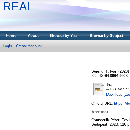
REAL
Home
About
Browse by Year
Browse by Subject
Login
Create Account
Berend, T. Iván
(2023)
233. ISSN 0864-960X
Text
multunk.2023.3.1
Download (15
Official URL:
https://d
Abstract
Csunderlik Péter: Egy
Budapest, 2023. 316 p