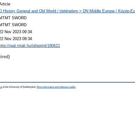
Article
D History General and Old World / történelem > DN Middle Europe / Közép-E
MTMT SWORD
MTMT SWORD
22 Nov 2023 09:34
22 Nov 2023 09:34
http://real.mtak.hu/id/eprint/180621
ired)
ce
at the University of Southampton.
More information and software credits
.