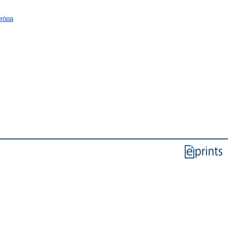
urópa