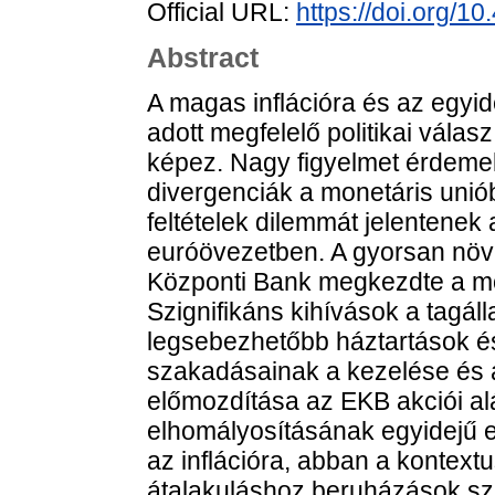
Official URL:
https://doi.org/
Abstract
A magas inflációra és az egyid
adott megfelelő politikai válas
képez. Nagy figyelmet érdemel
divergenciák a monetáris unió
feltételek dilemmát jelentenek
euróövezetben. A gyorsan növ
Központi Bank megkezdte a mon
Szignifikáns kihívások a tagá
legsebezhetőbb háztartások és 
szakadásainak a kezelése és
előmozdítása az EKB akciói al
elhomályosításának egyidejű elk
az inflációra, abban a kontextu
átalakuláshoz beruházások sz