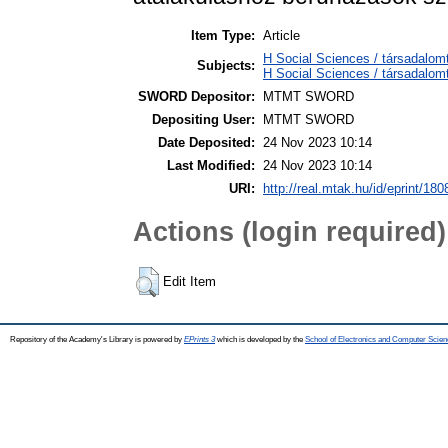
Item Type:
Article
H Social Sciences / társadal
Subjects:
H Social Sciences / társadalo
SWORD Depositor:
MTMT SWORD
Depositing User:
MTMT SWORD
Date Deposited:
24 Nov 2023 10:14
Last Modified:
24 Nov 2023 10:14
URI:
http://real.mtak.hu/id/eprint/18
Actions (login required)
Edit Item
Repository of the Academy's Library is powered by
EPrints 3
which is developed by the
School of Electronics and Computer Scien