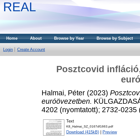
REAL
Home
About
Browse by Year
Browse by Subject
Login
Create Account
Posztcovid infláció
eur
Halmai, Péter
(2023)
Posztcovi
euróövezetben.
KÜLGAZDASÁG, 
4202 (nyomtatott); 2732-0235 
Text
K8_Halmai_SZ_0167df1663.pdf
Download (415kB)
|
Preview