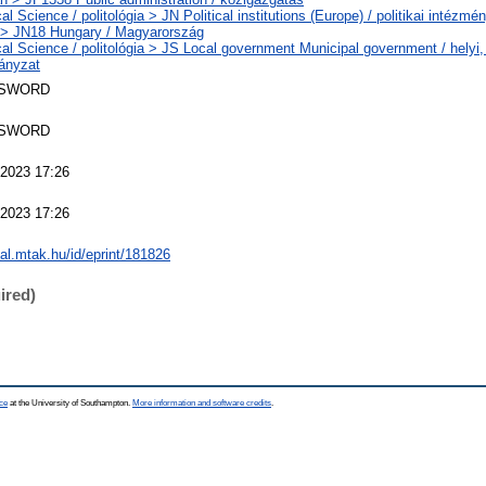
cal Science / politológia > JN Political institutions (Europe) / politikai intézm
 > JN18 Hungary / Magyarország
ical Science / politológia > JS Local government Municipal government / helyi, 
ányzat
 SWORD
 SWORD
2023 17:26
2023 17:26
eal.mtak.hu/id/eprint/181826
ired)
ce
at the University of Southampton.
More information and software credits
.