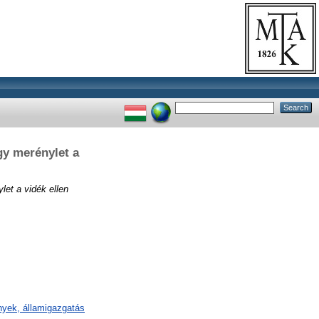
agy merénylet a
let a vidék ellen
mények, államigazgatás