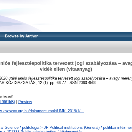
Browse by Author
niós fejlesztéspolitika tervezett jogi szabályozása – av
vidék ellen (vitaanyag)
2020 utáni uniós fejlesztéspolitika tervezett jogi szabályozása – avagy merény
 KÖZIGAZGATÁS, 12 (1). pp. 66-77. ISSN 2060-4599
unios.pdf
 (661kB)
|
Preview
ww.kozszov.org.hu/dokumentumok/UMK_2019/1/...
cal Science / politológia > JF Political institutions (General) / politikai intéz
an > JF1338 Public administration / közigazgatás