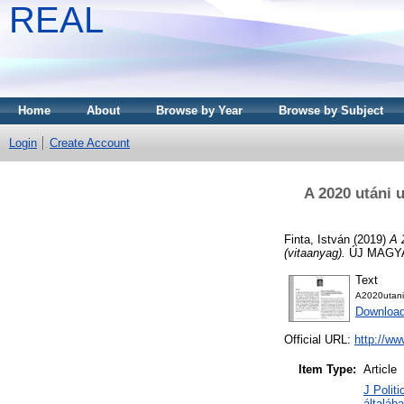
REAL
Home
About
Browse by Year
Browse by Subject
Login
Create Account
A 2020 utáni u
Finta, István
(2019)
A 
(vitaanyag).
ÚJ MAGYAR
Text
A2020utani
Download
Official URL:
http://w
Item Type:
Article
J Politi
általáb