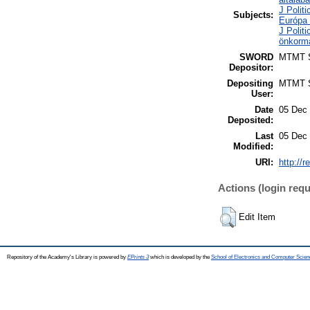
J Politi
Subjects:
Európa
J Polit
önkorm
SWORD
MTMT
Depositor:
Depositing
MTMT
User:
Date
05 Dec 
Deposited:
Last
05 Dec 
Modified:
URI:
http://r
Actions (login requ
Edit Item
Repository of the Academy's Library is powered by
EPrints 3
which is developed by the
School of Electronics and Computer Scien