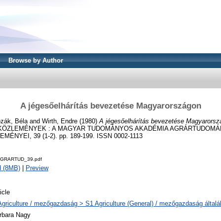
Browse by Author
A jégesőelhárítás bevezetése Magyarországon
zák, Béla
and
Wirth, Endre
(1980)
A jégesőelhárítás bevezetése Magyarorsz
KÖZLEMÉNYEK : A MAGYAR TUDOMÁNYOS AKADÉMIA AGRÁRTUDOM
NYEI, 39 (1-2). pp. 189-199. ISSN 0002-1113
AGRARTUD_39.pdf
d (8MB)
|
Preview
icle
Agriculture / mezőgazdaság > S1 Agriculture (General) / mezőgazdaság által
rbara Nagy