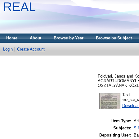
REAL
Home
About
Browse by Year
Browse by Subject
Login
Create Account
Földvári, János
and
Ko
AGRÁRTUDOMÁNYI 
OSZTÁLYÁNAK KÖZLEMÉ
Text
197_real_
Downloa
Item Type:
Art
Subjects:
S 
Depositing User:
Ba