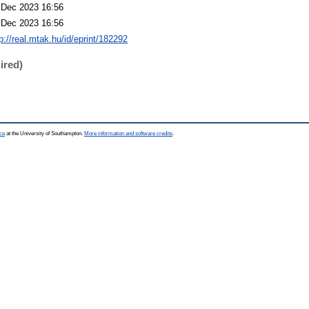
 Dec 2023 16:56
 Dec 2023 16:56
p://real.mtak.hu/id/eprint/182292
ired)
ce
at the University of Southampton.
More information and software credits
.