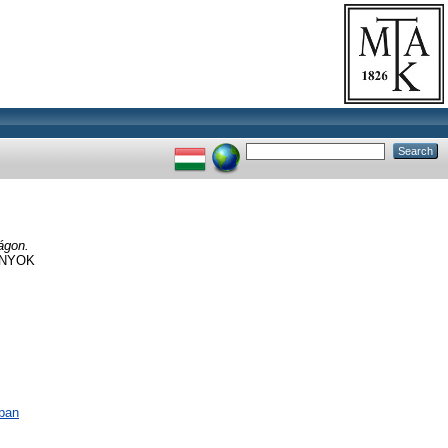
ágon.
ÁNYOK
ában