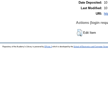
Date Deposited:
10
Last Modified:
10
URI:
htt
Actions (login requ
Edit Item
Repository of the Academy's Library is powered by
EPrints 3
which is developed by the
School of Electronics and Computer Scien