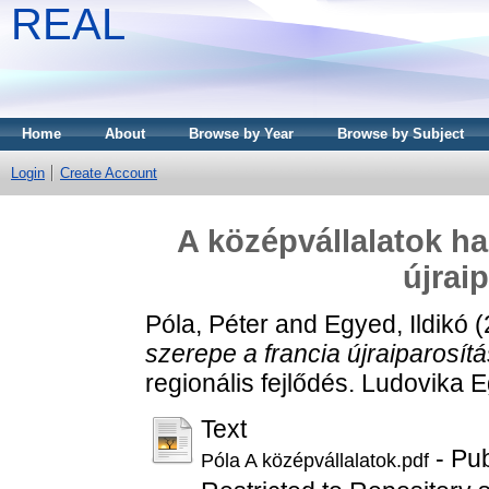
REAL
Home
About
Browse by Year
Browse by Subject
Login
Create Account
A középvállalatok ha
újrai
Póla, Péter
and
Egyed, Ildikó
(
szerepe a francia újraiparosít
regionális fejlődés. Ludovika 
Text
- Pub
Póla A középvállalatok.pdf