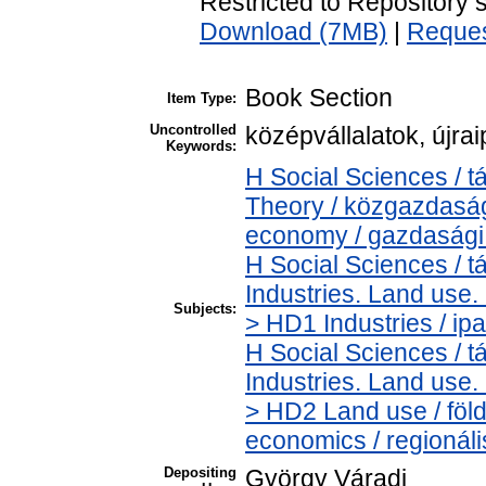
Restricted to Repository s
Download (7MB)
|
Reques
Book Section
Item Type:
Uncontrolled
középvállalatok, újra
Keywords:
H Social Sciences /
Theory / közgazdasá
economy / gazdasági
H Social Sciences /
Industries. Land use.
Subjects:
> HD1 Industries / ipa
H Social Sciences /
Industries. Land use.
> HD2 Land use / föl
economics / regionál
Depositing
György Váradi