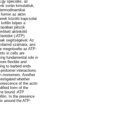
Egy speciális, az
ink során kimutattuk,
n termodinamikai
 formin az aktin
erek közötti kapcsolat
 kofilin képes a
zásában játszik
mlített aktinkötő
leotidot (-ATP)
nak segítségével. Az
krilamid számára, ami
se megnövelte az ATP-
ts in cells are
ying fundamental role in
ore flexible and
ding to barbed ends
-protomer interactions.
tin monomers. Another
vestigated whether
uorescence of the actin
ified form of the
 the bound -ATP
ilin. In the presence
rix around the ATP-