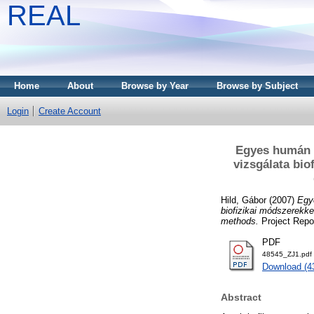
REAL
Home
About
Browse by Year
Browse by Subject
Login
Create Account
Egyes humán b
vizsgálata bio
Hild, Gábor
(2007)
Egye
biofizikai módszerekke
methods.
Project Repo
PDF
48545_ZJ1.pdf
Download (4
Abstract