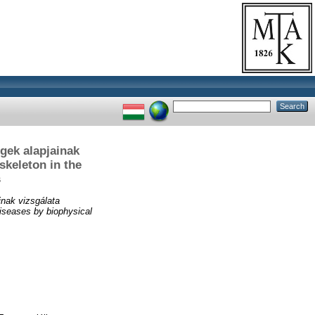
gek alapjainak
skeleton in the
s
inak vizsgálata
diseases by biophysical