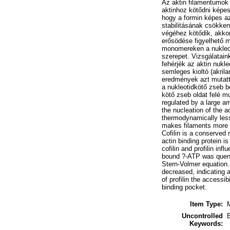
Az aktin filamentumok 
aktinhoz kötődni képes
hogy a formin képes az 
stabilitásának csökkené
végéhez kötődik, akkor
erősödése figyelhető me
monomereken a nukleoti
szerepet. Vizsgálataink
fehérjék az aktin nukl
semleges kioltó (akril
eredmények azt mutattá
a nukleotidkötő zseb 
kötő zseb oldat felé mu
regulated by a large am
the nucleation of the a
thermodynamically less
makes filaments more fl
Cofilin is a conserved
actin binding protein 
cofilin and profilin in
bound ?-ATP was quench
Stern-Volmer equation. 
decreased, indicating 
of profilin the accessi
binding pocket.
Item Type:
Uncontrolled
Keywords: