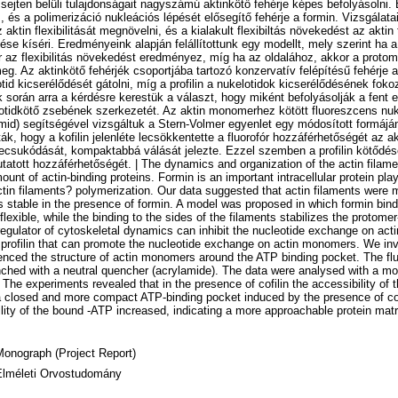
sejten belüli tulajdonságait nagyszámú aktinkötő fehérje képes befolyásolni. 
, és a polimerizáció nukleációs lépését elősegítő fehérje a formin. Vizsgálata
aktin flexibilitását megnövelni, és a kialakult flexibiltás növekedést az akti
se kíséri. Eredményeink alapján felállítottunk egy modellt, mely szerint ha a
 az flexibilitás növekedést eredményez, míg ha az oldalához, akkor a protom
g. Az aktinkötő fehérjék csoportjába tartozó konzervatív felépítésű fehérje a
d kicserélődését gátolni, míg a profilin a nukelotidok kicserélődésének foko
 során arra a kérdésre kerestük a választ, hogy miként befolyásolják a fent e
eotidkötő zsebének szerkezetét. Az aktin monomerhez kötött fluoreszcens nuk
amid) segítségével vizsgáltuk a Stern-Volmer egyenlet egy módosított formájá
k, hogy a kofilin jelenléte lecsökkentette a fluorofór hozzáférhetőségét az a
becsukódását, kompaktabbá válását jelezte. Ezzel szemben a profilin kötődé
tatott hozzáférhetőségét. | The dynamics and organization of the actin filamen
ount of actin-binding proteins. Formin is an important intracellular protein pla
ctin filaments? polymerization. Our data suggested that actin filaments were m
 stable in the presence of formin. A model was proposed in which formin bin
exible, while the binding to the sides of the filaments stabilizes the protomer
 regulator of cytoskeletal dynamics can inhibit the nucleotide exchange on ac
is profilin that can promote the nucleotide exchange on actin monomers. We in
fluenced the structure of actin monomers around the ATP binding pocket. The fl
ed with a neutral quencher (acrylamide). The data were analysed with a mod
The experiments revealed that in the presence of cofilin the accessibility of
a closed and more compact ATP-binding pocket induced by the presence of cof
bility of the bound -ATP increased, indicating a more approachable protein mat
Monograph (Project Report)
Elméleti Orvostudomány