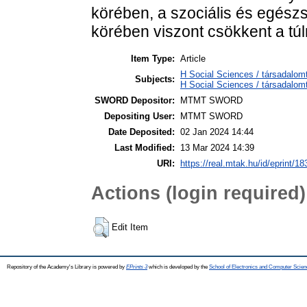
körében, a szociális és egés
körében viszont csökkent a tú
Item Type:
Article
H Social Sciences / társadalom
Subjects:
H Social Sciences / társadalo
SWORD Depositor:
MTMT SWORD
Depositing User:
MTMT SWORD
Date Deposited:
02 Jan 2024 14:44
Last Modified:
13 Mar 2024 14:39
URI:
https://real.mtak.hu/id/eprint/1
Actions (login required)
Edit Item
Repository of the Academy's Library is powered by
EPrints 3
which is developed by the
School of Electronics and Computer Scien