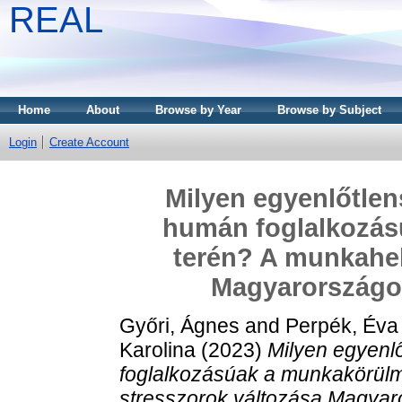
REAL
Home
About
Browse by Year
Browse by Subject
Login
Create Account
Milyen egyenlőtle
humán foglalkozá
terén? A munkahel
Magyarországon
Győri, Ágnes
and
Perpék, Éva
Karolina
(2023)
Milyen egyenl
foglalkozásúak a munkakörül
stresszorok változása Magyar