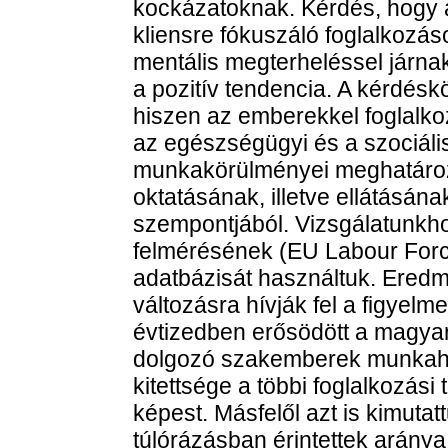
kockázatoknak. Kérdés, hogy 
kliensre fókuszáló foglalkozá
mentális megterheléssel járna
a pozitív tendencia. A kérdésk
hiszen az emberekkel foglalko
az egészségügyi és a szociáli
munkakörülményei meghatároz
oktatásának, illetve ellátásá
szempontjából. Vizsgálatunkh
felmérésének (EU Labour Forc
adatbázisát használtuk. Eredm
változásra hívják fel a figyelm
évtizedben erősödött a magyar
dolgozó szakemberek munkahe
kitettsége a többi foglalkozási
képest. Másfelől azt is kimuta
túlórázásban érintettek aránya