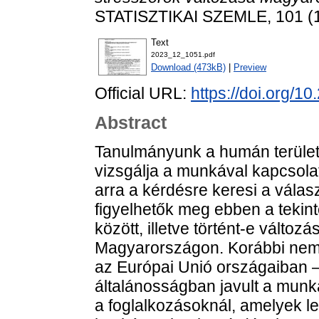
STATISZTIKAI SZEMLE, 101 (1
Text
2023_12_1051.pdf
Download (473kB)
|
Preview
Official URL:
https://doi.org/1
Abstract
Tanulmányunk a humán terüle
vizsgálja a munkával kapcsola
arra a kérdésre keresi a vála
figyelhetők meg ebben a teki
között, illetve történt-e változ
Magyarországon. Korábbi nemz
az Európai Unió országaiban 
általánosságban javult a mun
a foglalkozásoknál, amelyek le