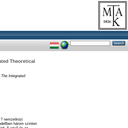
ated Theoretical
= The Integrated
g ? nemzetközi
modellben három szinten
int. A vevő és az