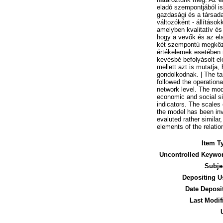
eladó szempontjából is
gazdasági és a társada
változóként - állítások
amelyben kvalitatív é
hogy a vevők és az ela
két szempontú megköze
értékelemek esetében m
kevésbé befolyásolt e
mellett azt is mutatja
gondolkodnak. | The tar
followed the operationa
network level. The mode
economic and social si
indicators. The scales 
the model has been inv
evaluted rather similar,
elements of the relation
Item T
Uncontrolled Keywo
Subje
Depositing U
Date Deposi
Last Modif