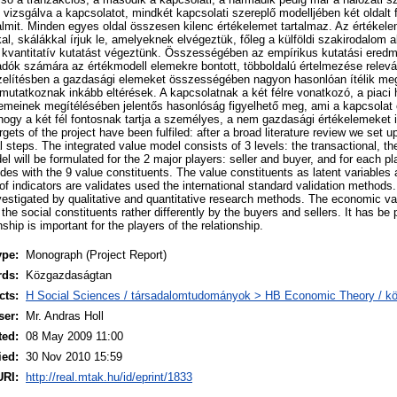
 vizsgálva a kapcsolatot, mindkét kapcsolati szereplő modelljében két oldal
lmit. Minden egyes oldal összesen kilenc értékelemet tartalmaz. Az értékele
kal, skálákkal írjuk le, amelyeknek elvégeztük, főleg a külföldi szakirodalom a
s kvantitatív kutatást végeztünk. Összességében az empírikus kutatási ered
dók számára az értékmodell elemekre bontott, többoldalú értelmezése relevá
lítésben a gazdasági elemeket összességében nagyon hasonlóan ítélik meg
utatkoznak inkább eltérések. A kapcsolatnak a két félre vonatkozó, a piaci h
lemeinek megítélésében jelentős hasonlóság figyelhető meg, ami a kapcsola
, hogy a két fél fontosnak tartja a személyes, a nem gazdasági értékelemeket i
gets of the project have been fulfiled: after a broad literature review we set 
l steps. The integrated value model consists of 3 levels: the transactional, th
l will be formulated for the 2 major players: seller and buyer, and for each pl
des with the 9 value constituents. The value constituents as latent variables 
of indicators are validates used the international standard validation methods.
estigated by qualitative and quantitative research methods. The economic va
 the social constituents rather differently by the buyers and sellers. It has be 
ship is important for the players of the relationship.
ype:
Monograph (Project Report)
rds:
Közgazdaságtan
cts:
H Social Sciences / társadalomtudományok > HB Economic Theory / 
ser:
Mr. Andras Holl
ted:
08 May 2009 11:00
ied:
30 Nov 2010 15:59
URI:
http://real.mtak.hu/id/eprint/1833