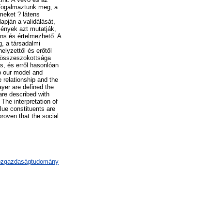
t fogalmaztunk meg, a
meket ? látens
lapján a validálását,
mények azt mutatják,
ns és értelmezhető. A
, a társadalmi
elyzettől és erőtől
t összeszokottsága
s, és erről hasonlóan
up our model and
e relationship and the
ayer are defined the
are described with
 The interpretation of
lue constituents are
proven that the social
közgazdaságtudomány