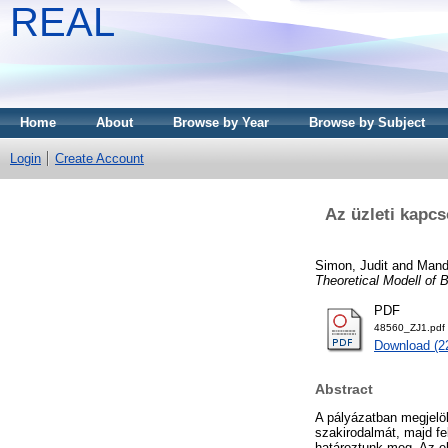
REAL
Home
About
Browse by Year
Browse by Subject
Login
Create Account
Az üzleti kapcs
Simon, Judit
and
Mandj
Theoretical Modell of 
PDF
48560_ZJ1.pdf
Download (2
Abstract
A pályázatban megjelöl
szakirodalmát, majd fe
határoztunk meg. Az el