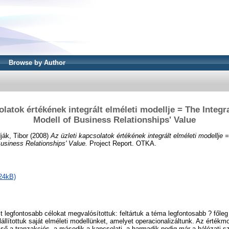
Browse by Author
olatok értékének integrált elméleti modellje = The Integr
Modell of Business Relationships' Value
ák, Tibor
(2008)
Az üzleti kapcsolatok értékének integrált elméleti modellje 
Business Relationships' Value.
Project Report. OTKA.
24kB)
t legfontosabb célokat megvalósítottuk: feltártuk a téma legfontosabb ? főle
lállítottuk saját elméleti modellünket, amelyet operacionalizáltunk. Az érték
ső a tranzakciós, a második a kapcsolati, a harmadik pedig már a hálózati sz