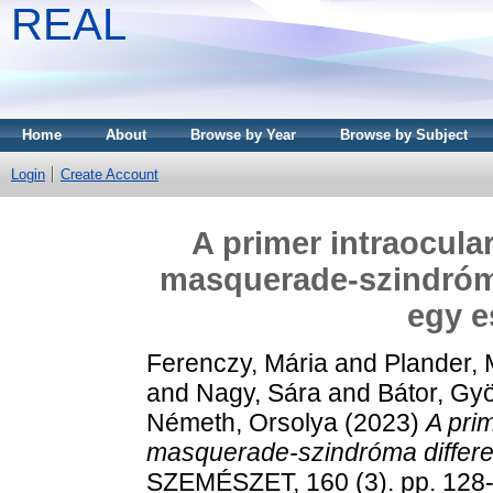
REAL
Home
About
Browse by Year
Browse by Subject
Login
Create Account
A primer intraocula
masquerade-szindróma
egy e
Ferenczy, Mária
and
Plander, 
and
Nagy, Sára
and
Bátor, Gy
Németh, Orsolya
(2023)
A pri
masquerade-szindróma differen
SZEMÉSZET, 160 (3). pp. 128