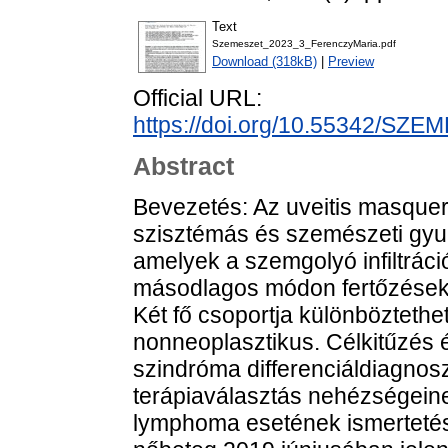
Text
Szemeszet_2023_3_FerenczyMaria.pdf
Download (318kB)
|
Preview
Official URL:
https://doi.org/10.55342/SZE
Abstract
Bevezetés: Az uveitis masque
szisztémás és szemészeti gyu
amelyek a szemgolyó infiltrác
másodlagos módon fertőzések, 
Két fő csoportja különböztethe
nonneoplasztikus. Célkitűzés
szindróma differenciáldiagnosz
terápiaválasztás nehézségeine
lymphoma esetének ismertetés