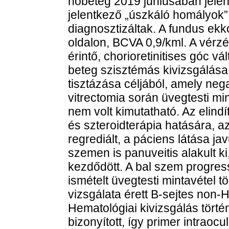
nőbeteg 2019 júniusában jelen
jelentkező „úszkáló homályok”
diagnosztizáltak. A fundus ekko
oldalon, BCVA 0,9/kml. A vérzé
érintő, chorioretinitises góc vál
beteg szisztémás kivizsgálása i
tisztázása céljából, amely neg
vitrectomia során üvegtesti mi
nem volt kimutatható. Az elindí
és szteroidterápia hatására, az 
regrediált, a páciens látása jav
szemen is panuveitis alakult k
kezdődött. A bal szem progre
ismételt üvegtesti mintavétel t
vizsgálata érett B-sejtes non-
Hematológiai kivizsgálás törté
bizonyított, így primer intrao