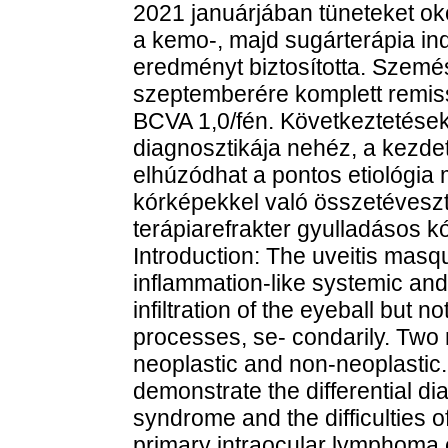
2021 januárjában tüneteket oko
a kemo-, majd sugárterápia in
eredményt biztosította. Szemé
szeptemberére komplett remiss
BCVA 1,0/fén. Következtetése
diagnosztikája nehéz, a kezdet
elhúzódhat a pontos etiológia
kórképekkel való összetévesz
terápiarefrakter gyulladásos k
Introduction: The uveitis mas
inflammation-like systemic an
infiltration of the eyeball but 
processes, se- condarily. Two 
neoplastic and non-neoplastic
demonstrate the differential d
syndrome and the difficulties o
primary intraocular lymphoma 