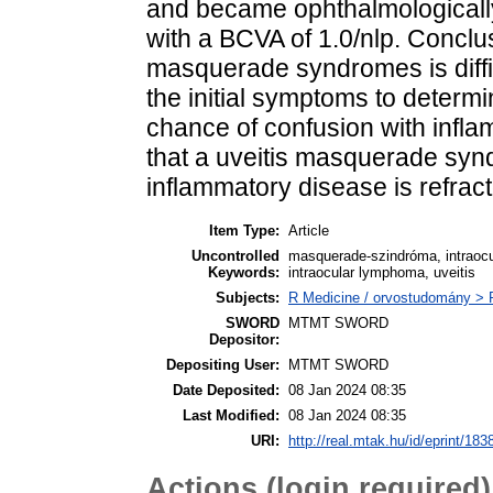
and became ophthalmological
with a BCVA of 1.0/nlp. Conclus
masquerade syndromes is diffic
the initial symptoms to determi
chance of confusion with infl
that a uveitis masquerade sy
inflammatory disease is refract
Item Type:
Article
Uncontrolled
masquerade-szindróma, intraocu
Keywords:
intraocular lymphoma, uveitis
Subjects:
R Medicine / orvostudomány >
SWORD
MTMT SWORD
Depositor:
Depositing User:
MTMT SWORD
Date Deposited:
08 Jan 2024 08:35
Last Modified:
08 Jan 2024 08:35
URI:
http://real.mtak.hu/id/eprint/183
Actions (login required)